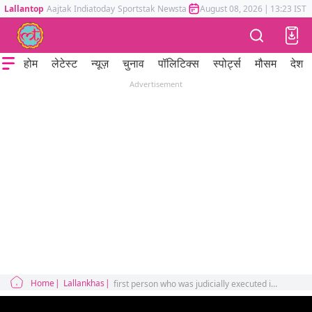
Lallantop
Aajtak
Indiatoday
Sportstak
Newstak
Mumbai Tak
August 08, 2026
Astrotak
|
13:23 IST
होम
लेटेस्ट
न्यूज़
चुनाव
पॉलिटिक्स
स्पोर्ट्स
मौसम
देश
Advertisement
Home
Lallankhas
first person who was judicially executed in India in the 21st century for murder discussed in tarikh