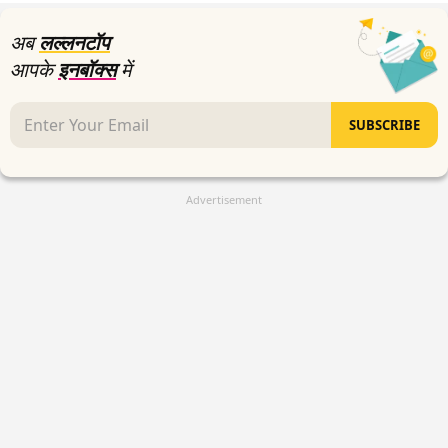
seconds
अब
लल्लनटॉप
आपके
इनबॉक्स
में
SUBSCRIBE
Advertisement