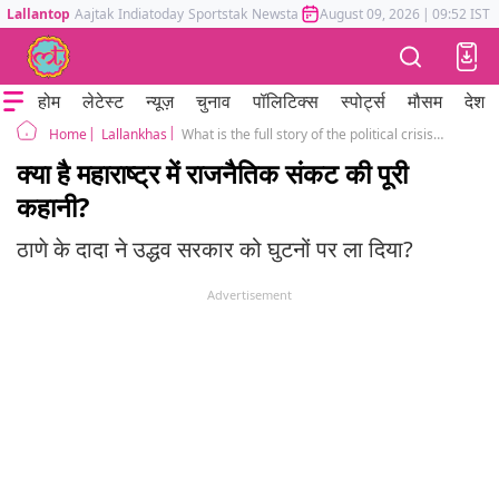
Lallantop
Aajtak
Indiatoday
Sportstak
Newstak
Mumbai Tak
August 09, 2026
Astrotak
|
09:52 IST
होम
लेटेस्ट
न्यूज़
चुनाव
पॉलिटिक्स
स्पोर्ट्स
मौसम
देश
Lallankhas
What is the full story of the political crisis in Maharashtra, uddhav thackeray, shivsena, eknath shinde
Home
क्या है महाराष्ट्र में राजनैतिक संकट की पूरी
कहानी?
ठाणे के दादा ने उद्धव सरकार को घुटनों पर ला दिया?
Advertisement