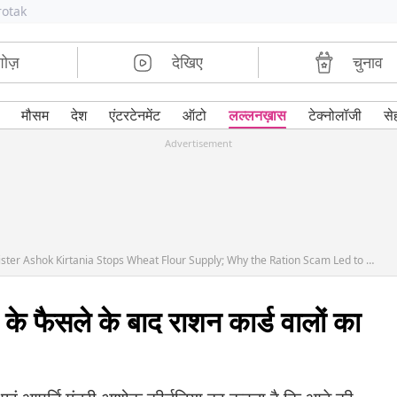
rotak
शोज़
देखिए
चुनाव
मौसम
देश
एंटरटेनमेंट
ऑटो
लल्लनख़ास
टेक्नोलॉजी
से
Advertisement
West Bengal PDS Big Change: Food Minister Ashok Kirtania Stops Wheat Flour Supply; Why the Ration Scam Led to This Bold Move?
 के फैसले के बाद राशन कार्ड वालों का