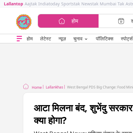
Lallantop
Aajtak
Indiatoday
Sportstak
Newstak
Mumbai Tak
Ast
होम
⌄
चुनाव
होम
लेटेस्ट
न्यूज़
पॉलिटिक्स
स्पोर्ट्स
Lallankhas
Home
आटा मिलना बंद, शुभेंदु सरकार
क्या होगा?