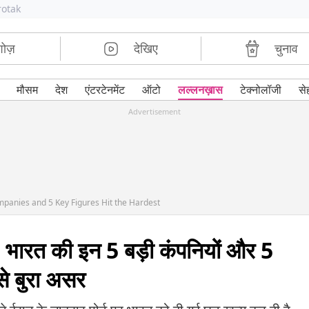
rotak
शोज़
देखिए
चुनाव
मौसम
देश
एंटरटेनमेंट
ऑटो
लल्लनख़ास
टेक्नोलॉजी
से
Advertisement
panies and 5 Key Figures Hit the Hardest
: भारत की इन 5 बड़ी कंपनियों और 5
से बुरा असर