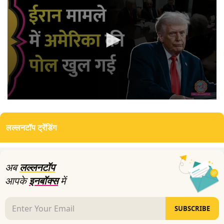
0
seconds
of
लल्लनटॉप ट्रेंडिंग
4
minutes,
22
seconds
अब
लल्लनटॉप
आपके
इनबॉक्स
में
SUBSCRIBE