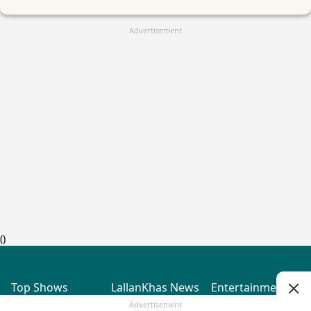
Advertisement
(
)
Top Shows
LallanKhas News
Entertainment
News
The Lallantop Show
Hindi Satire & Humor
Advertisement