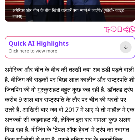
अमेरिका और चीन के बीच खिंची तलवारें क्या म्यान में जाएंगी? (फोटो- व्हाइट
हाउस)
Quick AI Highlights
Click here to view more
अमेरिका और चीन के बीच की तल्खी क्या अब ठंडी पड़ने वाली
है. बीजिंग की सड़कों पर बिछा लाल कालीन और राष्ट्रपति शी
जिनपिंग की वो मुस्कुराहट बहुत कुछ कह रही है. डॉनल्ड ट्रंप
करीब 9 साल बाद राष्ट्रपति के तौर पर चीन की धरती पर
उतरे हैं. आखिरी बार जब वो 2017 में आए थे तो माहौल में एक
अनकही सी कड़वाहट थी, लेकिन इस बार मामला कुछ अलग
दिख रहा है. बीजिंग के 'टेंपल ऑफ हेवन' में ट्रंप का स्वागत
जिस गर्मजोशी से हुआ है, उसने दुनिया भर के कूटनीतिक