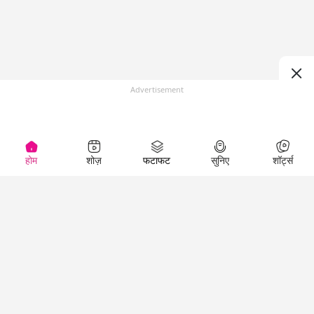
Advertisement
होम
शोज़
फटाफट
सुनिए
शॉर्ट्स
(
)
Top Shows
LallanKhas News
Entertainment
News
The Lallantop Show
Hindi Satire & Humor
Duniyadaari
Lallankhas Specials
Guest in the
Breaking News
Entertainment News
Newsroom
Top Political News
Hindi
Netanagri
Hindi
Top stories Cinema
Lallantop Baithki
Top History News
Entertainment Special
Kharcha Paani
Real Stories News
News
Aasan Bhasha Mein
Latest Political News
Top movies series
Social List
Top Literature News
review
Tarikh
Top Persons News
Latest Entertainment
Sehat
Top Profiles
News