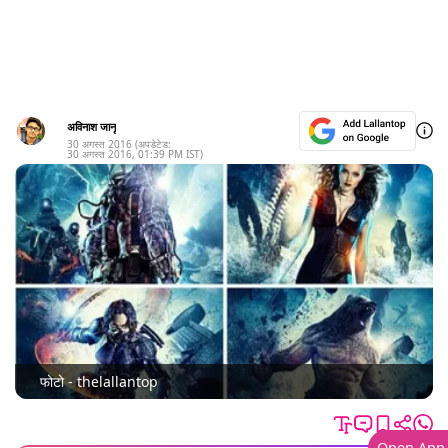
अविनाश जानू
30 अगस्त 2016
(अपडेटेड:
30 अगस्त 2016
,
01:39 PM
IST)
फोटो - thelallantop
Open App