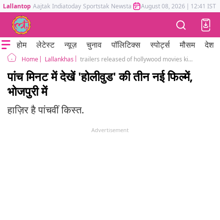
Lallantop
Aajtak
Indiatoday
Sportstak
Newstak
Mumbai Tak
August 08, 2026
Astrotak
|
12:41 IST
होम
लेटेस्ट
न्यूज़
चुनाव
पॉलिटिक्स
स्पोर्ट्स
मौसम
देश
Lallankhas
trailers released of hollywood movies kidnap guardian and IT
Home
पांच मिनट में देखें 'होलीवुड' की तीन नई फिल्में,
भोजपुरी में
हाज़िर है पांचवीं किस्त.
Advertisement