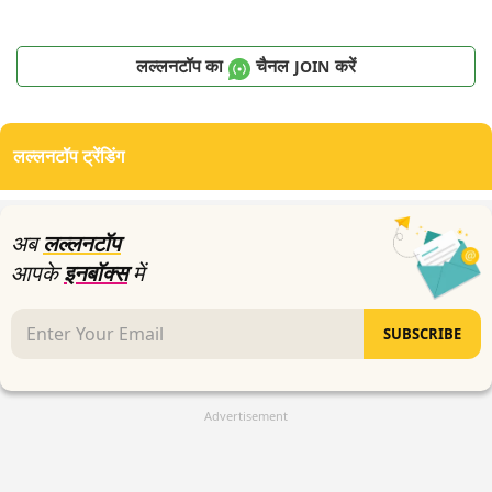
लल्लनटॉप का
चैनल
करें
JOIN
लल्लनटॉप ट्रेंडिंग
अब
लल्लनटॉप
आपके
इनबॉक्स
में
SUBSCRIBE
Advertisement