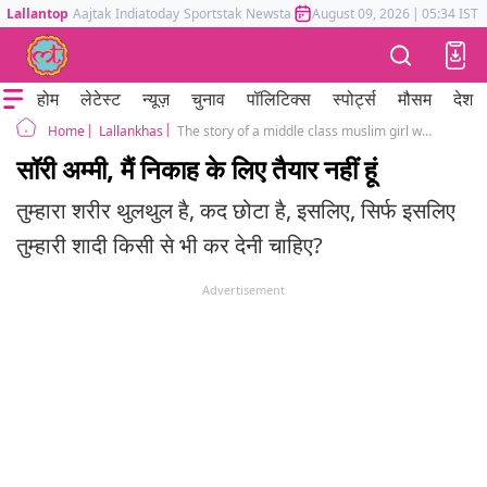
Lallantop
Aajtak
Indiatoday
Sportstak
Newstak
Mumbai Tak
August 09, 2026
Astrotak
|
05:34 IST
होम
लेटेस्ट
न्यूज़
चुनाव
पॉलिटिक्स
स्पोर्ट्स
मौसम
देश
Lallankhas
The story of a middle class muslim girl who refuses to get married
Home
सॉरी अम्मी, मैं निकाह के लिए तैयार नहीं हूं
तुम्हारा शरीर थुलथुल है, कद छोटा है, इसलिए, सिर्फ इसलिए
तुम्हारी शादी किसी से भी कर देनी चाहिए?
Advertisement