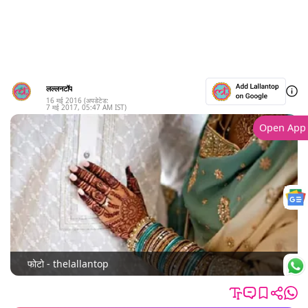
लल्लनटॉप
16 मई 2016
(अपडेटेड:
7 मई 2017
,
05:47 AM
IST)
Open App
फोटो - thelallantop