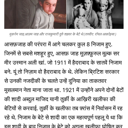
मुकर्रम जाह,आज़म जाह और राजकुमारी दुर्रु शहवर के बेटे थे (तस्वीर: रॉयल आर्काइव्स )
आसफ़जाह की परंपरा में आगे चलकर कुल 8 निजाम हुए.
जिनमें से सबसे मशहूर हुए, आसफ़ जाह मुज़फ़्फ़ुरुल मुल्क सर
मीर उस्मान अली खां. जो 1911 में हैदराबाद के सातवें निजाम
बने. यूं तो निज़ाम वो हैदराबाद के थे. लेकिन ब्रिटिश सरकार
से उनकी नजदीकी के चलते उन्हें दुनिया का ताकतवर
मुसलमान नेता माना जाता था. 1921 में उन्होंने अपने दोनों बेटों
की शादी अब्दुल माजिद यानी तुर्की के आख़िरी खलीफा की
बेटियों से करवाई. तुर्की के खलीफा तब फ़्रांस में निर्वासन में रह
रहे थे. निजाम के बेटे से शादी का एक महत्वपूर्ण पहलू ये था कि
इस शादी के बाद निज़ाम के बेटे को अगला खलीफा घोषित कर