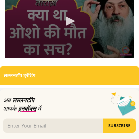
0
seconds
of
लल्लनटॉप ट्रेंडिंग
12
minutes,
16
seconds
अब
लल्लनटॉप
आपके
इनबॉक्स
में
SUBSCRIBE