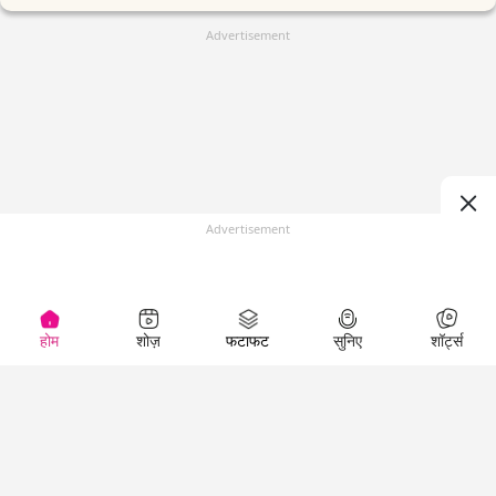
Advertisement
Advertisement
होम
शोज़
फटाफट
सुनिए
शॉर्ट्स
(
)
Top Shows
LallanKhas News
Entertainment
News
The Lallantop Show
Hindi Satire & Humor
Duniyadaari
Lallankhas Specials