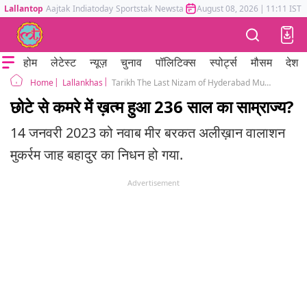
Lallantop
Aajtak
Indiatoday
Sportstak
Newstak
Mumbai Tak
August 08, 2026
Astrotak
|
11:11 IST
होम
लेटेस्ट
न्यूज़
चुनाव
पॉलिटिक्स
स्पोर्ट्स
मौसम
देश
Lallankhas
Tarikh The Last Nizam of Hyderabad Mukarram Jah died life wealth and legacy
Home
छोटे से कमरे में ख़त्म हुआ 236 साल का साम्राज्य?
14 जनवरी 2023 को नवाब मीर बरकत अलीख़ान वालाशन
मुकर्रम जाह बहादुर का निधन हो गया.
Advertisement