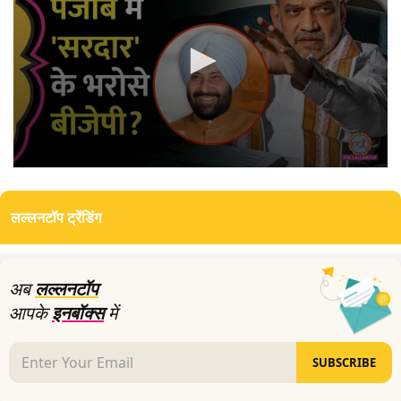
0
seconds
of
लल्लनटॉप ट्रेंडिंग
11
minutes,
43
seconds
अब
लल्लनटॉप
आपके
इनबॉक्स
में
SUBSCRIBE