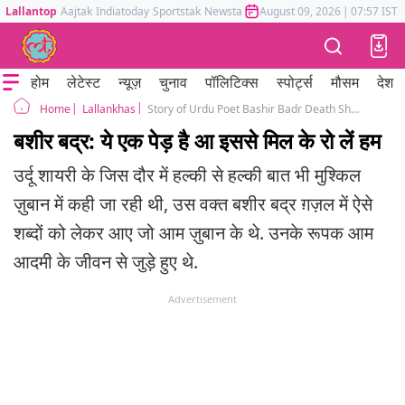
Lallantop
Aajtak
Indiatoday
Sportstak
Newstak
Mumbai Tak
August 09, 2026
Astrotak
|
07:57 IST
होम
लेटेस्ट
न्यूज़
चुनाव
पॉलिटिक्स
स्पोर्ट्स
मौसम
देश
Lallankhas
Story of Urdu Poet Bashir Badr Death Shayari Poetry
Home
बशीर बद्र: ये एक पेड़ है आ इससे मिल के रो लें हम
उर्दू शायरी के जिस दौर में हल्की से हल्की बात भी मुश्किल
ज़ुबान में कही जा रही थी, उस वक्त बशीर बद्र ग़ज़ल में ऐसे
शब्दों को लेकर आए जो आम ज़ुबान के थे. उनके रूपक आम
आदमी के जीवन से जुड़े हुए थे.
Advertisement