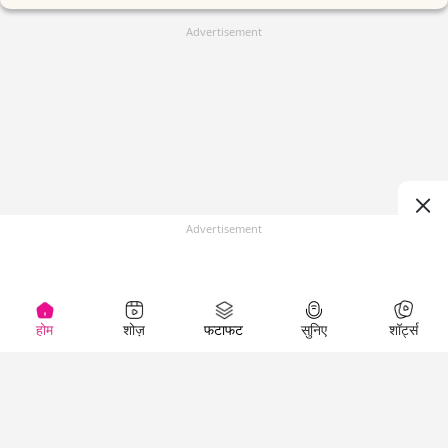
Advertisement
Advertisement
होम
शोज़
फटाफट
सुनिए
शॉर्ट्स
(
)
Top Shows
LallanKhas News
Entertainment
News
The Lallantop Show
Hindi Satire & Humor
Duniyadaari
Lallankhas Specials