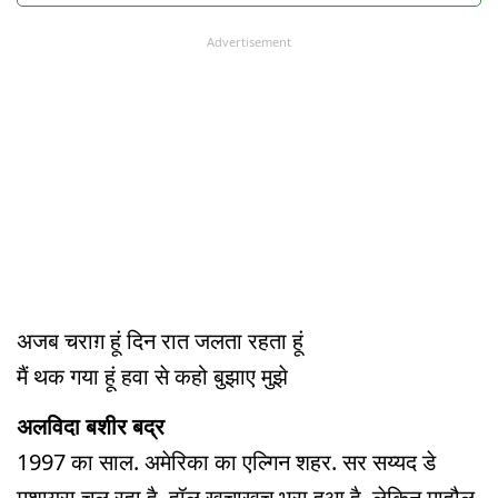
Advertisement
अजब चराग़ हूं दिन रात जलता रहता हूं
मैं थक गया हूं हवा से कहो बुझाए मुझे
अलविदा बशीर बद्र
1997 का साल. अमेरिका का एल्गिन शहर. सर सय्यद डे
मुशायरा चल रहा है. हॉल खचाखच भरा हुआ है. लेकिन माहौल