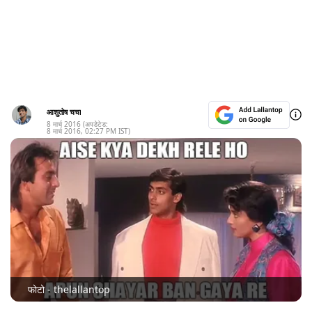
आशुतोष चचा
8 मार्च 2016
(अपडेटेड:
8 मार्च 2016
,
02:27 PM
IST)
फोटो - thelallantop