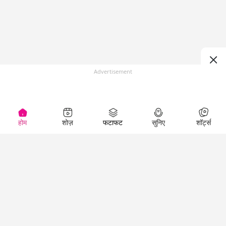
Advertisement
होम
शोज़
फटाफट
सुनिए
शॉर्ट्स
(
)
Top Shows
LallanKhas News
Entertainment
News
The Lallantop Show
Hindi Satire & Humor
Duniyadaari
Lallankhas Specials
Guest in the
Breaking News
Entertainment News
Newsroom
Top Political News
Hindi
Netanagri
Hindi
Top stories Cinema
Lallantop Baithki
Top History News
Entertainment Special
Kharcha Paani
Real Stories News
News
Aasan Bhasha Mein
Latest Political News
Top movies series