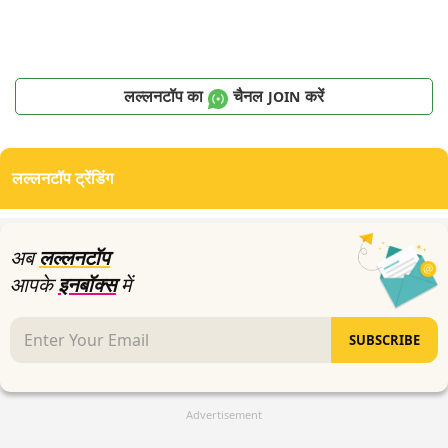
लल्लनटॉप का
चैनल
करें
JOIN
लल्लनटॉप ट्रेंडिंग
अब
लल्लनटॉप
आपके
इनबॉक्स
में
SUBSCRIBE
Advertisement