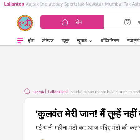
Lallantop
Aajtak
Indiatoday
Sportstak
Newstak
Mumbai Tak
Ast
होम
⌄
चुनाव
होम
लेटेस्ट
न्यूज़
पॉलिटिक्स
स्पोर्ट्स
Lallankhas
saadat hasan manto best stories in hind
Home
‘कुलवंत मेरी जान! मैं तुम्हें न
मई यानी महीना मंटो का: आज पढ़िए मंटो की कहान