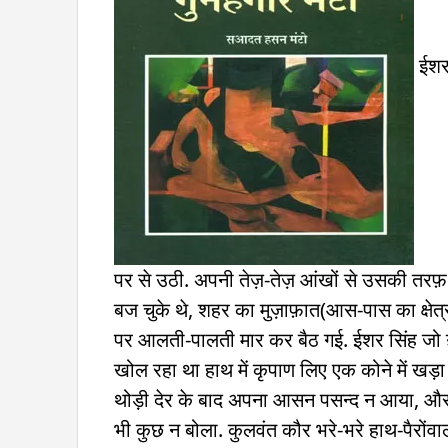
ईशर सिंह ज्यों ही होटल के कमरे में दाख़िल हुआ, कुलवंत कौर पलंग पर से उठी. अपनी तेज़-तेज़ आंखों से उसकी तरफ़ घूर के देखा और दरवाज़े की चटख़नी बन्द कर दी. रात के बारह बज चुके थे, शहर का मुज़ाफ़ात(आस-पास का क्षेत्र) एक अजीब पुरअसरार ख़ामोशी में ग़र्क़ था. कुलवंत कौर पलंग पर आलती-पालती मार कर बैठ गई. ईशर सिंह जो ग़ालिबन अपने परागन्दा(अस्त-व्यस्त) ख़यालात के उलझे हुए धागे खोल रहा था हाथ में कृपाण लिए एक कोने में खड़ा था. चन्द लम्हात इसी तरह ख़ामोशी में गुज़र गए. कुलवंत कौर को थोड़ी देर के बाद अपना आसन पसन्द न आया, और दोनों टांगे पलंग से नीचे लटका कर हिलाने लगी. ईशर सिंह फिर भी कुछ न बोला. कुलवंत कौर भरे-भरे हाथ-पैरोंवाली औरत थी. चौड़े चकले कूल्हे, थुल-थुल करने वाले गोश्त से भरपूर, कुछ बहुत ही ज़्यादा ऊपर उठा हुआ सीना, तेज़ आंखें, बालाई(ऊपर का) होंठ पर बालो