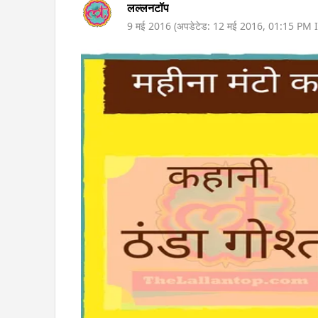
लल्लनटॉप
9 मई 2016
(अपडेटेड:
12 मई 2016
,
01:15 PM
I