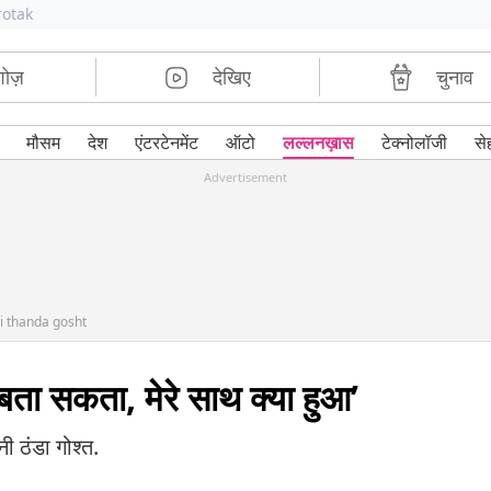
rotak
शोज़
देखिए
चुनाव
मौसम
देश
एंटरटेनमेंट
ऑटो
लल्लनख़ास
टेक्नोलॉजी
से
Advertisement
i thanda gosht
हीं बता सकता, मेरे साथ क्या हुआ’
ी ठंडा गोश्त.