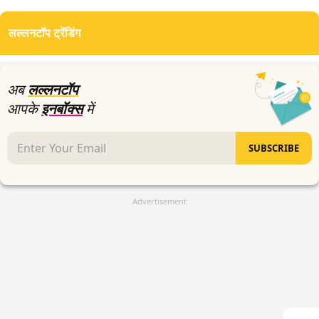
लल्लनटॉप ट्रेंडिंग
अब
लल्लनटॉप
आपके
इनबॉक्स
में
SUBSCRIBE
Advertisement