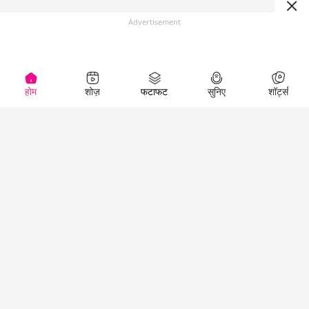
Advertisement
होम
शोज़
फटाफट
सुनिए
शॉर्ट्स
(
)
Top Shows
LallanKhas News
Entertainment
News
The Lallantop Show
Hindi Satire & Humor
Duniyadaari
Lallankhas Specials
Guest in the
Breaking News
Entertainment News
Newsroom
Top Political News
Hindi
Netanagri
Hindi
Top stories Cinema
Lallantop Baithki
Top History News
Entertainment Special
Kharcha Paani
Real Stories News
News
Aasan Bhasha Mein
Latest Political News
Top movies series
Social List
Top Literature News
review
Tarikh
Top Persons News
Latest Entertainment
Sehat
Top Profiles
News
The Cinema Show
Viral News
Business News
Technology
Top News
News
Business News in
Breaking News Hindi
Hindi
Top News Hindi