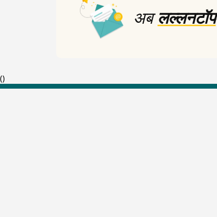
अब
लल्लनटॉप
(
)
Top Shows
The Lallantop Show
Duniyadaari
Guest in the Newsroom
Netanagri
Lallantop Baithki
Kharcha Paani
Social Media
Aasan Bhasha Mein
Social List
Tarikh