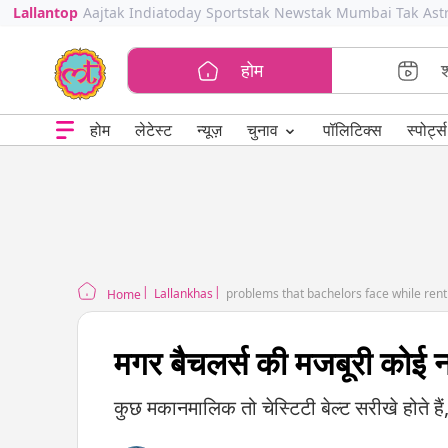
Lallantop
Aajtak
Indiatoday
Sportstak
Newstak
Mumbai Tak
Ast
होम
⌄
चुनाव
होम
लेटेस्ट
न्यूज़
पॉलिटिक्स
स्पोर्ट्स
Lallankhas
problems that bachelors face while ren
Home
मगर बैचलर्स की मजबूरी कोई न
कुछ मकानमालिक तो चेस्टिटी बेल्ट सरीखे होते हैं,