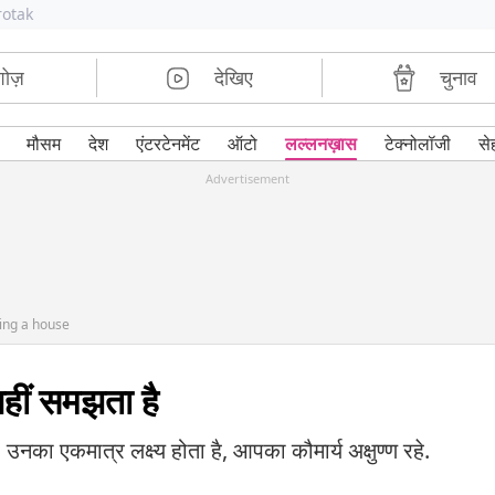
rotak
शोज़
देखिए
चुनाव
मौसम
देश
एंटरटेनमेंट
ऑटो
लल्लनख़ास
टेक्नोलॉजी
से
Advertisement
ting a house
हीं समझता है
 उनका एकमात्र लक्ष्य होता है, आपका कौमार्य अक्षुण्ण रहे.