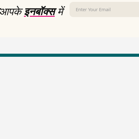
आपके
इनबॉक्स
में
LallanKhas News
Entertainment New
Hindi Satire & Humor
Entertainment News Hindi
Lallankhas Specials
Top stories Cinema
Breaking News
Entertainment Special New
Top Political News Hindi
Top movies series review
Top History News
Latest Entertainment News
Real Stories News
Latest Political News
Top Literature News
Top Persons News