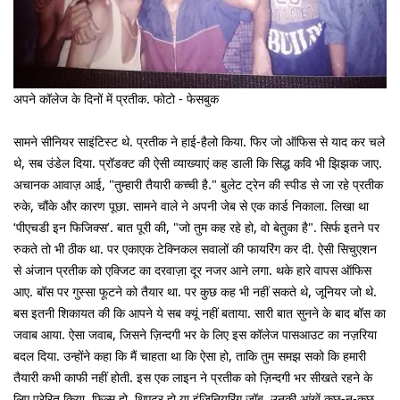
अपने कॉलेज के दिनों में प्रतीक. फोटो - फेसबुक
सामने सीनियर साइंटिस्ट थे. प्रतीक ने हाई-हैलो किया. फिर जो ऑफिस से याद कर चले
थे, सब उंडेल दिया. प्रॉडक्ट की ऐसी व्याख्याएं कह डाली कि सिद्ध कवि भी झिझक जाए.
अचानक आवाज़ आई, "तुम्हारी तैयारी कच्ची है." बुलेट ट्रेन की स्पीड से जा रहे प्रतीक
रुके, चौंके और कारण पूछा. सामने वाले ने अपनी जेब से एक कार्ड निकाला. लिखा था
‘पीएचडी इन फिजिक्स’. बात पूरी की, "जो तुम कह रहे हो, वो बेतुका है". सिर्फ इतने पर
रुकते तो भी ठीक था. पर एकाएक टेक्निकल सवालों की फायरिंग कर दी. ऐसी सिचुएशन
से अंजान प्रतीक को एक्जिट का दरवाज़ा दूर नजर आने लगा. थके हारे वापस ऑफिस
आए. बॉस पर गुस्सा फूटने को तैयार था. पर कुछ कह भी नहीं सकते थे, जूनियर जो थे.
बस इतनी शिकायत की कि आपने ये सब क्यूं नहीं बताया. सारी बात सुनने के बाद बॉस का
जवाब आया. ऐसा जवाब, जिसने ज़िन्दगी भर के लिए इस कॉलेज पासआउट का नज़रिया
बदल दिया. उन्होंने कहा कि मैं चाहता था कि ऐसा हो, ताकि तुम समझ सको कि हमारी
तैयारी कभी काफी नहीं होती. इस एक लाइन ने प्रतीक को ज़िन्दगी भर सीखते रहने के
लिए प्रेरित किया. फिल्म हो, थिएटर हो या इंजिनियरिंग जॉब, उनकी आंखें कुछ-न-कुछ