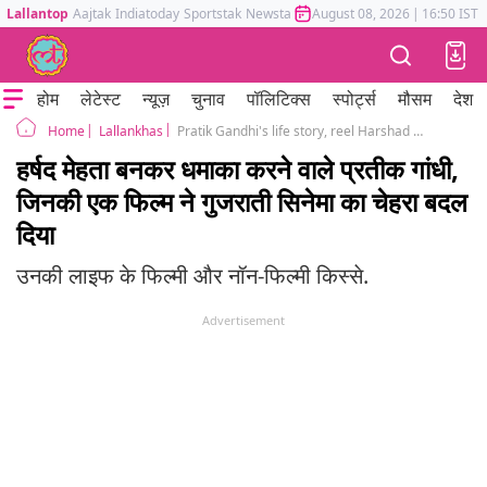
Lallantop
Aajtak
Indiatoday
Sportstak
Newstak
Mumbai Tak
August 08, 2026
Astrotak
|
16:50 IST
होम
लेटेस्ट
न्यूज़
चुनाव
पॉलिटिक्स
स्पोर्ट्स
मौसम
देश
Lallankhas
Pratik Gandhi's life story, reel Harshad mehta from 'Scam 1992'
Home
हर्षद मेहता बनकर धमाका करने वाले प्रतीक गांधी,
जिनकी एक फिल्म ने गुजराती सिनेमा का चेहरा बदल
दिया
उनकी लाइफ के फिल्मी और नॉन-फिल्मी किस्से.
Advertisement