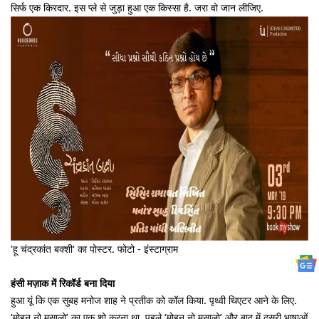
सिर्फ एक किरदार. इस प्ले से जुड़ा हुआ एक किस्सा है. जरा वो जान लीजिए.
'हू चंद्रकांत बक्शी' का पोस्टर. फोटो - इंस्टाग्राम
हंसी मज़ाक में रिकॉर्ड बना दिया
हुआ यूं कि एक सुबह मनोज शाह ने प्रतीक को कॉल किया. पृथ्वी थिएटर आने के लिए.
‘मोहन नो मसालो’ का एक शो करना था. पहले ‘मोहन नो मसालो’ और बाद में दूसरी भाषाओं