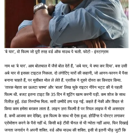
'बे यार', वो फिल्म जो पूरी तरह वर्ड ऑफ माउथ पे चली. फोटो - इंस्टाग्राम
नाम था 'बे यार'. आम बोलचाल में जैसे बोल देतें हैं, 'अबे यार, ये क्या कर दिया'. बस उसी
अबे यार से इसका टाइटल निकला. दो लंगोटिए यारों की कहानी, जो आनन-फानन में पैसा
बनाना चाहते हैं, पर मुसीबत मोल ले लेते हैं. प्रतीक ने दूसरे दोस्त का किरदार किया.
'तारक मेहता का ऊलटा चश्मा' और 'बाला' लिख चुके राइटर नीरेन भट्ट की ये पहली
फिल्म थी. बजट इतना टाइट कि 35 दिन में शूटिंग खत्म करनी पड़ी. कम शोज के साथ
रिलीज़ हुई. ठंडा रिस्पॉन्स मिला. सारी उम्मीदें ठप्प पड़ गईं. कहते हैं नेकी और शिद्दत से
किया काम हमेशा बरकत लाता है. लाइन ज़रा फिल्मी है पर रियल लाइफ में भी असरदार
है. कभी आजमा कर देखिए. इस फिल्म के साथ भी ऐसा हुआ. होर्डिंग्स पे पोस्टर लगाकर
प्रोमोशन करने के पैसे नहीं थे. किसी बड़े टीवी चैनल से भी न्योता नहीं आया. फिर दिखाई
जनता जनार्दन ने अपनी शक्ति. वर्ड ऑफ माउथ की शक्ति. इसी से इतनी भीड़ जुटी कि