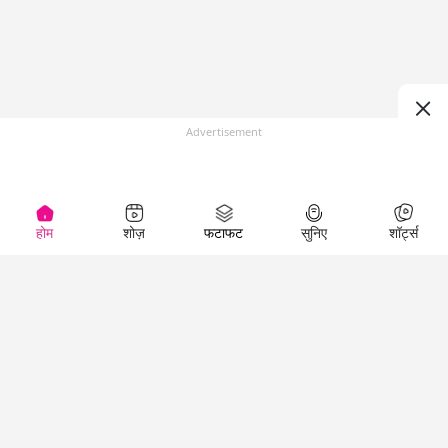
Advertisement
होम
शोज़
फटाफट
सुनिए
शॉर्ट्स
(
)
Top Shows
LallanKhas News
Entertainment
News
The Lallantop Show
Hindi Satire & Humor
Duniyadaari
Lallankhas Specials
Guest in the
Breaking News
Entertainment News
Newsroom
Top Political News
Hindi
Netanagri
Hindi
Top stories Cinema
Lallantop Baithki
Top History News
Entertainment Special
Kharcha Paani
Real Stories News
News
Aasan Bhasha Mein
Latest Political News
Top movies series
Social List
Top Literature News
review