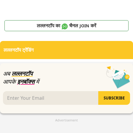
लल्लनटॉप का
चैनल
करें
JOIN
लल्लनटॉप ट्रेंडिंग
अब
लल्लनटॉप
आपके
इनबॉक्स
में
SUBSCRIBE
Advertisement