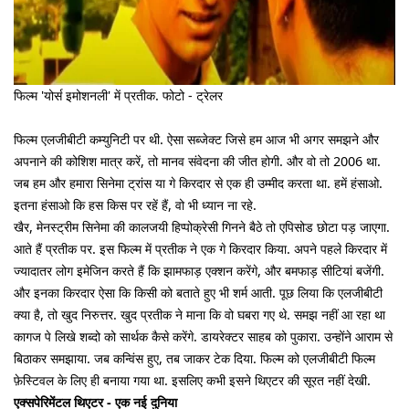
फिल्म 'योर्स इमोशनली' में प्रतीक. फोटो - ट्रेलर
फिल्म एलजीबीटी कम्युनिटी पर थी. ऐसा सब्जेक्ट जिसे हम आज भी अगर समझने और
अपनाने की कोशिश मात्र करें, तो मानव संवेदना की जीत होगी. और वो तो 2006 था.
जब हम और हमारा सिनेमा ट्रांस या गे किरदार से एक ही उम्मीद करता था. हमें हंसाओ.
इतना हंसाओ कि हस किस पर रहें हैं, वो भी ध्यान ना रहे.
खैर, मेनस्ट्रीम सिनेमा की कालजयी हिप्पोक्रेसी गिनने बैठे तो एपिसोड छोटा पड़ जाएगा.
आते हैं प्रतीक पर. इस फिल्म में प्रतीक ने एक गे किरदार किया. अपने पहले किरदार में
ज्यादातर लोग इमेजिन करते हैं कि झामफाड़ एक्शन करेंगे, और बमफाड़ सीटियां बजेंगी.
और इनका किरदार ऐसा कि किसी को बताते हुए भी शर्म आती. पूछ लिया कि एलजीबीटी
क्या है, तो खुद निरुत्तर. खुद प्रतीक ने माना कि वो घबरा गए थे. समझ नहीं आ रहा था
कागज पे लिखे शब्दो को सार्थक कैसे करेंगे. डायरेक्टर साहब को पुकारा. उन्होंने आराम से
बिठाकर समझाया. जब कन्विंस हुए, तब जाकर टेक दिया. फिल्म को एलजीबीटी फिल्म
फ़ेस्टिवल के लिए ही बनाया गया था. इसलिए कभी इसने थिएटर की सूरत नहीं देखी.
एक्सपेरिमेंटल थिएटर - एक नई दुनिया