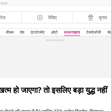
rotak
शोज़
देखिए
चुनाव
मौसम
देश
एंटरटेनमेंट
ऑटो
लल्लनख़ास
टेक्नोलॉजी
से
Advertisement
खत्म हो जाएगा? तो इसलिए बड़ा युद्ध नहीं