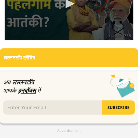
0
seconds
of
लल्लनटॉप ट्रेंडिंग
24
minutes,
54
seconds
अब
लल्लनटॉप
आपके
इनबॉक्स
में
SUBSCRIBE
Advertisement