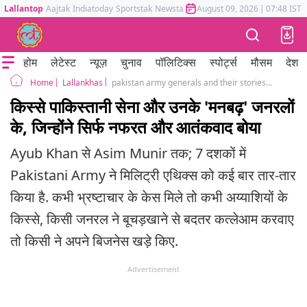
Lallantop
Aajtak
Indiatoday
Sportstak
Newstak
Mumbai Tak
August 09, 2026
Astrotak
|
07:48 IST
होम
लेटेस्ट
न्यूज़
चुनाव
पॉलिटिक्स
स्पोर्ट्स
मौसम
देश
Lallankhas
pakistan army generals and their stories about coup and supporting terrorism in kashmir against india asim munir
Home
किस्से पाकिस्तानी सेना और उनके 'मनबढ़' जनरलों
के, जिन्होंने सिर्फ नफरत और आतंकवाद बोया
Ayub Khan से Asim Munir तक; 7 दशकों में
Pakistani Army ने मिलिट्री एथिक्स को कई बार तार-तार
किया है. कभी भ्रष्टाचार के केस मिले तो कभी अय्याशियों के
किस्से, किसी जनरल ने बूचड़खाने से बदतर कत्लेआम करवाए
तो किसी ने अपने बिजनेस खड़े किए.
Advertisement