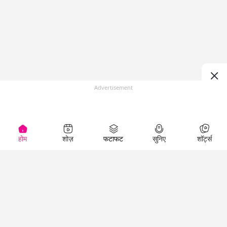
Advertisement
होम
शोज़
फटाफट
सुनिए
शॉर्ट्स
(
)
Top Shows
LallanKhas News
Entertainment
News
The Lallantop Show
Hindi Satire & Humor
Duniyadaari
Lallankhas Specials
Guest in the
Breaking News
Entertainment News
Newsroom
Top Political News
Hindi
Netanagri
Hindi
Top stories Cinema
Lallantop Baithki
Top History News
Entertainment Special
Kharcha Paani
Real Stories News
News