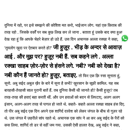
दुनिया में रहो, पर इसे समझने की कोशिश मत करो, भाईजान लोग. यहां एक किताब की
तरह रहो . जिसके वर्कों पर सब कुछ लिख कर ले जाना . बताता हूं उसके बाद क्या हुआ.
देख रहा हूं कि आपके चेहरे बेज़ार हो उठे हैं. उस दिन अचानक अल्ला रक्खा ने कहा,
जी हुज़ूर . भीड़ के अन्दर से आवाज़
‘तुमलोग ख़ुदा पर ऐतबार करते हो?’
आई .
और मुझ पर?
हुज़ूर नबी हैं. सब कहने लगे .
अल्ला
रक्खा साहब ज़ोर-ज़ोर से हंसने लगे. नबी? नबी को देखा है?
नबी कौन हैं जानते हो?
हुज़ूर, बताइए.
तो फिर एक क़ि स्सा सुनाता हूं,
सुनो. अबु सईद अबुल ख़ैर के बारे में सुना है कभी? ख़ुरसान के सूफ़ी कामिल. यह सब
बारहसौ-तेरहसौ साल पुरानी बातें हैं. तब दुनिया कैसी थी जानते हो? कैसी हुज़ूर? तब
तरह-तरह की हवाएं बहा करती थीं. और उन हवाओं को बदन से लिपटाए, अलग अलग
इंसान, अलग-अलग तरह से पागल हो जाते थे. कहते- कहते अल्ला रक्खा साहब हंस दिए.
तो पीर अबु सईद एक दिन अपने एक शागिर्द दरवेश को लेकर जंगल के बीच से गुज़र रहे
थे. उस जंगल में ज़हरीले सांप रहते थे. अचानक एक सांप ने आ कर अबु सईद के पैरों को
कस लिया. शागिर्द तो डर से वहीं जम गया. उसकी ऐसी हालत देख, अबु सईद ने कहा,