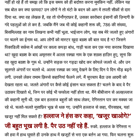
नहीं हो रहे हैं तो समझ लो कि इस समय को ही बर्दाश्त करना मुमकिन नहीं. लेकिन यह
सब बोल कर क्या फ़ायदा? उन लोगों ने तो मंटो के बदन को आग में तपती सीकों से दाग़
दिया था. क्या वह लेखक है, वह तो पोर्नोग्राफ़र है, उसका कारोबार इंसानों की ज़िन्दगी के
गंदे पहलुओं को ले कर है. जबकि मैंने जब भी कोई कहानी शरू की, 786 की संख्या,
बिसमिल्लाह का नाम लिखना कभी नहीं भूला. भाईजान लोग, यह सब मेरे जलते हुए अंगारों
पर चलने का ईनाम था. आप लोगों को मास्टर ख़ुदा बख़्श की बात याद है न? जिसने
पिकाडिली सर्कस में आंखों पर काला कपड़ा बांध, गाड़ी चला कर एक नया करतब दिखाया
था? ख़ुदा बख़्श के बाद अमृतसर में अल्ला रक्खा नाम के एक शख़्स हाज़िर हुए, सुना कि
वह ख़ुदा बख़्श के गुरू थे. उन्होंने सड़क पर गड्ढा खोद कर कोयले जलते थे. और उन
सुलगते अंगारों पर चलते थे. अल्ला रक्खा का जादू देखने के लिए दिन पे दिन भीड़ बढ़ने
लगी. उनको लेकर तमाम क़िस्से कहानियां फैलने लगे. मैं चुपचाप बैठा उस आदमी को
देखता रहता था. जलते अंगारों पर कैसे कोई इंसान चल सकता है? चलने के बाद वे पैर
उठाकर दिखाते थे, जिन पर कोई भी फफोला नहीं होता था. मैंने बीबीजान से अलहल्लाज
की कहानी सुनी थी. एक बार हल्लाज बहुतों को साथ लेकर, रेगिस्तान पार कर मक्का जा
रहे थे. चलते-चलते मुसाफ़िर भूख से थक गए. उन्होंने हल्लाज से कहा, पीरसाहब, यहां
हल्लाज ने हंस कर कहा, ‘खजूर खाओगे?’
खजूर नहीं मिल सकते हैं?
जी बहुत भूख लगी है. पैर उठ नहीं रहे हैं.
रुको. हल्लाज के रेगिस्ता न
की हवा में हाथ घुमाते ही उनके हाथ में खजूरों से भरा एक बर्तन आ गया. फिर चलना शुरू