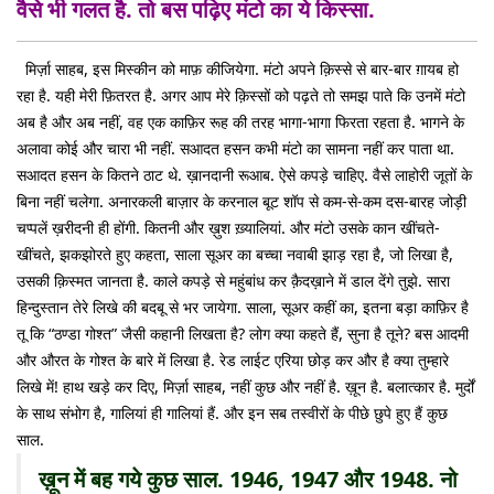
वैसे भी गलत है. तो बस पढ़िए मंटो का ये किस्सा.
मिर्ज़ा साहब, इस मिस्कीन को माफ़ कीजियेगा. मंटो अपने क़िस्से से बार-बार ग़ायब हो
रहा है. यही मेरी फ़ितरत है. अगर आप मेरे क़िस्सों को पढ़ते तो समझ पाते कि उनमें मंटो
अब है और अब नहीं, वह एक काफ़िर रूह की तरह भागा-भागा फिरता रहता है. भागने के
अलावा कोई और चारा भी नहीं. सआदत हसन कभी मंटो का सामना नहीं कर पाता था.
सआदत हसन के कितने ठाट थे. ख़ानदानी रूआब. ऐसे कपड़े चाहिए. वैसे लाहोरी जूतों के
बिना नहीं चलेगा. अनारकली बाज़ार के करनाल बूट शॉप से कम-से-कम दस-बारह जोड़ी
चप्पलें ख़रीदनी ही होंगी. कितनी और ख़ुश ख़्यालियां. और मंटो उसके कान खींचते-
खींचते, झकझोरते हुए कहता, साला सूअर का बच्चा नवाबी झाड़ रहा है, जो लिखा है,
उसकी क़िस्मत जानता है. काले कपड़े से महुंबांध कर क़ैदख़ाने में डाल देंगे तुझे. सारा
हिन्दुस्तान तेरे लिखे की बदबू से भर जायेगा. साला, सूअर कहीं का, इतना बड़ा काफ़िर है
तू कि “ठण्डा गोश्त” जैसी कहानी लिखता है? लोग क्या कहते हैं, सुना है तूने? बस आदमी
और औरत के गोश्त के बारे में लिखा है. रेड लाईट एरिया छोड़ कर और है क्या तुम्हारे
लिखे में! हाथ खड़े कर दिए, मिर्ज़ा साहब, नहीं कुछ और नहीं है. ख़ून है. बलात्कार है. मुर्दों
के साथ संभोग है, गालियां ही गालियां हैं. और इन सब तस्वीरों के पीछे छुपे हुए हैं कुछ
साल.
ख़ून में बह गये कुछ साल. 1946, 1947 और 1948. नो