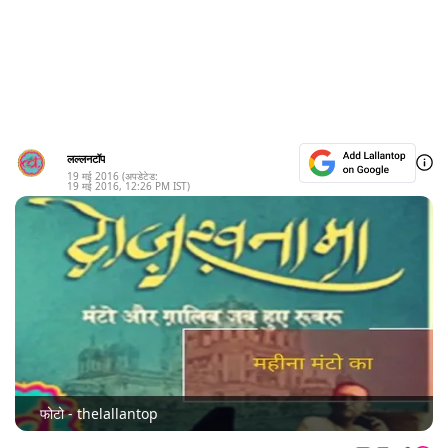
लल्लनटॉप
19 मई 2016
(अपडेटेड:
19 मई 2016
,
12:26 PM
IST)
फोटो - thelallantop