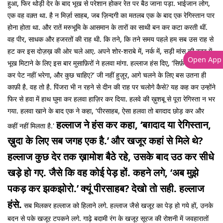
हुआ, फिर थोड़ी देर के बाद भूख से परेशान होकर रेत पर बैठ जाना पड़ा. भाईजान लोग,
एक वह वक़्त था. है न मिर्ज़ा साहब, जब ज़िन्दगी का मतलब एक के बाद एक रेगिस्तान पार
होना होता था. और रातें मरुभूमि के आसमान के तारों का साथी बन कर कटा करती थीं.
वह पीर, साधक और हजरतों की राह थी. कि तने, कि तने समय पहले हम सब उस राह से
हट कर इस दोज़ख़ की ओर चले आए. अपने शोर-शराबे में, नर्क में, सड़ी मांस की बदबू में.
Open App
भूख मिटाने के लिए इस बार मुसाफ़िरों ने हलवा मांगा. हल्लाज हंस दिए, ‘सिर्फ़ हलवा खा
कर पेट नहीं भरेगा, और कुछ चाहिए?’ जी नहीं हुज़ूर, आगे चलने के लिए बस उतना ही
काफ़ी है. वह तो है. पिंजरा भी न रहने से दीन की राह पर चलोगे कैसे? यह कह कर उन्होंने
फिर से हवा में हाथ घुमा कर हलवा हाज़िर कर दिया. हलवे की ख़ुशबू से पूरा रेगिस्ता न भर
गया. हलवा खाने के बाद एक ने कहा, ‘पीरसाहब, ऐसा हलवा तो बग़दाद छोड़ कर और
हल्लाज ने हंस कर कहा, ‘बग़दाद या रेगिस्तान,
कहीं नहीं मिलता है.'
ख़ुदा के लिए सब जगह एक है.’
और खजूर कहां से मिले थे?
हल्लाज कुछ देर तक ख़ामोश बैठे रहे, उसके बाद उठ कर सीधे
खड़े हो गए. जैसे कि वह कोई पेड़ हों. कहने लगे, ‘अब मुझे
पकड़ कर झकझोरो.’
क्यूं पीरसाहब?
देखो तो सही. हल्लाज
हंसे.
सब मिलकर हल्लाज को हिलाने लगे. हल्लाज जैसे खजूर का पेड़ हो गये हों, उनके
बदन से पके खजूर टपकने लगे. गाढ़े बदामी रंग के खजूर सूरज की रोशनी में जवहारातों