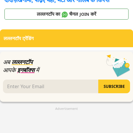
लल्लनटॉप का
चैनल
करें
JOIN
लल्लनटॉप ट्रेंडिंग
अब
लल्लनटॉप
आपके
इनबॉक्स
में
SUBSCRIBE
Advertisement