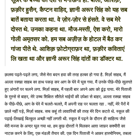
फ़क़ीर हुसैन, कैप्टन वाहिद, ज्ञानी अरूर सिंह को यह सब
बातें बताया करता था. वे ज़ोर-ज़ोर से हंसते. वे सब मेरे
दोस्त थे. उनका कहना था. मौज-मस्ती, ऐश करो, मारो
गोली अमृतसर को. हम सब अज़ीज़ के होटल में बैठ कर
गांजा पीते थे. आशिक़ फ़ोटोग्राफ़र था, फ़क़ीर कविताएं
लि खता था और ज्ञानी अरूर सिंह दांतों का डॉक्टर था.
क़लमा पढ़ते-पढ़ते लगा, जैसे मेरा बदन हवा की तरह हल्का हो गया है. मिर्ज़ा साहब, मैं
अल्ला रक्खा साहब का हाथ पकड़ कर आग के घेरे में घुस गया. मैं उनके पीछे-पीछे सुलगते
हुए अंगारों पर चलने लगा. मिर्ज़ा साहब, मैं पहली बार अपने आप को ढूंढ़ पाया. मेरे पिताजी
के ग़ुस्से से बाहर, मेरे उच्च शिक्षित सौतेले भाईयों की उपेक्षा से बाहर, अल्ला रक्खा साहब
के पीछे-पीछे, आग के घेरे में चलते-चलते, मैं अपनी राह पर चलता रहा . नहीं, मेरे पैरों में
छाले नहीं पड़े, मिर्ज़ा साहब. सच कहूं तो लावारिसों की तरह मेरे दिन कटते थे. स्कूल की
पढ़ाई-लिखाई बिल्कुल अच्छी नहीं लगती थी. स्कूल में पढ़ने के दौरान ही साहित्य जैसे
मेरी मज्जा के अन्दर घुल गया था. हम कुछ दोस्तों ने मिलकर आग़ा जाफ़र कश्मीरी का
नाटक करने के लिए, एक मंडली तैयार की. एक दिन पिताजी ने आकर हारमोनियम, तबला