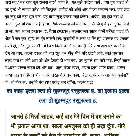
'डरो मत.' यह साप मुझे सजदा करने आया है . यह मुझे काटेगा नहीं . क्या तुम चाहते हो,
यह तुम्हें भी सजदा करे?’ जी बिल्कुल. शागिर्द की आंखें और चेहरा चमकने लगा. जब तक
तुम ख़ुद को नहीं भूल पाते, यह कभी तुम्हें सजदा नहीं करेगा. भाईयों, वह एक नबी थे.
उनका कुछ भी अपना नहीं होता. सिर्फ़ अल्लाह की बात बताने के लि ए वे इस दुनिया में हैं.
तो लो, अब अपना इम्तहान दो. कैसा इम्तहान? अल्लारक्खा साहब कैसी परीक्षा चाहते हैं?
भीड़ में सब एक-दूसरे का मुंह ताकने लगे. तुमलोगों ने कहा था कि तुम अल्लाह पर एतबार
करते हो, और मुझ पर भी. तो जिस किसी को भी एतबार है. मेरे साथ आग पर चलने के
लिए आ जाए. अल्ला रक्खा की बात सुन कर भीड़ धीरे-धीरे छंटने लगी. कोई चुपचाप
सरक गया तो कोई आग की ओर देखते ही भाग गया. तब मुझसे रहा नहीं गया, मिर्ज़ा साहब.
मैं अल्ला रक्खा साहब की ओर बढ़ा. जूता-मोज़ा खोल, अपना कुर्ता समेट लिया. अल्ला
रक्खा साहब ने हैरान हो कर मेरी तरफ़ देख कर कहा, ‘बेटा तू मेरे साथ आग पर चलेगा?’
जी. तो फिर आ. उन्होंने मेरा हाथ पकड़ कर खींचा. क़लमा पढ़:
ला लाहा इल्ला ल्ला हो मुहम्मदुर रसूलल्ला ह. ला इलाहा इल्ला
ल्ला हो मुहम्मदुर रसूलल्ला ह.
जानते हैं मिर्ज़ा साहब, कई बार मेरे दिल में बम बनाने का
भी ख़्याल आया था. साला अमतृसर को ही उड़ा दूंगा. गोरे
सूअर के बच्चों को देश से भगाऊंगा ही. बाला, आशिक़,