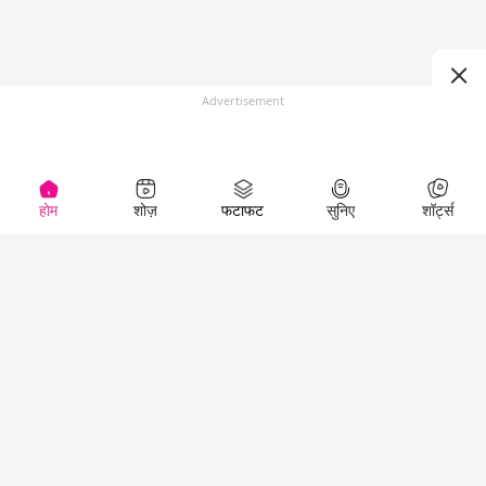
Advertisement
होम
शोज़
फटाफट
सुनिए
शॉर्ट्स
(
)
Top Shows
LallanKhas News
Entertainment
News
The Lallantop Show
Hindi Satire & Humor
Duniyadaari
Lallankhas Specials
Guest in the
Breaking News
Entertainment News
Newsroom
Top Political News
Hindi
Netanagri
Hindi
Top stories Cinema
Lallantop Baithki
Top History News
Entertainment Special
Kharcha Paani
Real Stories News
News
Aasan Bhasha Mein
Latest Political News
Top movies series
Social List
Top Literature News
review
Tarikh
Top Persons News
Latest Entertainment
Sehat
Top Profiles
News
The Cinema Show
Viral News