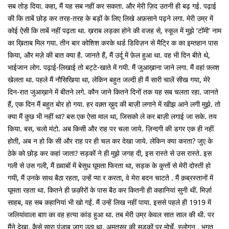
सब तोड़ दिया. कहा, मैं यह सब नहीं कर सकता. और मेरी ज़िद उतनी ही बढ़ गई. पढ़ाई
की कि ताबें छोड़ कर तरह-तरह के बड़ों के लिए लिखे अफ़साने पढ़ने लगा. मेरी उम्र में
कोई ऐसी कि ताबें नहीं पढ़ता था. ख़राब लड़का होने की वजह से, स्कूल में मुझे ‘टॉमी’ नाम
का ख़िताब मिल गया. तीन बार कोशिश करके थर्ड डिविज़न से मैट्रि क का इम्तहान पास
किया, और मज़े की बात क्या है. जानते हैं, मैं उर्दू में फ़ेल हुआ था. वह भी दिन बीते थे,
भाईजान लोग. पढ़ाई-लिखाई तो बट्टे-खाते में गयी. मैं जुआख़ाना जाने लगा. मैं वहां फ़्लश
खेलता था. पहले मैं नौसिखिया था, लेकिन बहुत जल्दी ही मैं सारी चालें सीख गया, मेरे
दिन-रात जुआख़ाने में बीतने लगे. कौन जाने कितने दिनों तक यह सब चलता रहा. जानते
हैं, एक दिन मैं बहुत बोर हो गया. हर वक़्त ख़ुद की बाज़ी लगाने में खीझ आने लगी मुझे. तो
क्या मैं कुछ भी नहीं था? बस एक ऐसा माल था, जिसको ले कर बाज़ी लगाई जा सके. तय
किया. बस, चलो मंटो. अब किसी और राह पर चला जाये. ज़िन्दगी की डगर एक ही नहीं
होती, अब न हो कि सी और राह पर ही चल कर देखा जाये. लेकिन क्या करता? जुए के
ठेके को छोड़ कर कहां जाता? सड़कों ने ही मुझे जगह दी, इस रास्ते से उस रास्ते. इस
गली से उस गली, मैं ख़्वाबों में बेसुध घूमता फिरता था, सड़क के कुत्तों से मेरी दोस्ती हो
गयी, मैं उनके साथ बैठा रहता, उन्हें प्या र करता, वे मेरा बदन चाटते . मैं क़ब्रस्तानों में
घूमता रहता था. कितने ही फ़क़ीरों के पास बैठ कर कितनी ही कहानियां सुनी थीं. मिर्ज़ा
साहब, वह सब कहानियां भी खो गईं. मैं उन्हें लिख नहीं पाया. इससे पहले ही 1919 में
जलियांवाला बाग़ का वह हत्या कांड हुआ था. तब मेरी उम्र केवल सात साल की थी. पर
मैंने देखा, कैसे सारा पंजाब जाग उठा था, अमृतसर की सड़कों पर मोर्चे, स्लोगन . भगत