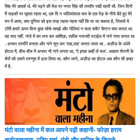
सिंह मेरे आदर्श थे. मेरे पढ़ने की मेज़ पर भगत सिंह की तस्वीर रखी रहती थी. जिन दिनों
मैं सड़कों पर घूमता रहता था, एक दि न जलियांवाला बाग़ के एक पेड़ के नीचे बैठे हुए मेरे
मन में आया, क्या दुनिया को इस तरह तहस-नहस नहीं कि या जा सकता है, जिससे ये
टॉमी हमारे ऊपर बिना कुछ सोचे-समझे और गोलियां न चला सकें? कैप्टन क्या करता था.
वह याद नहीं. गांजे में दम लगा कर आशिक़, रफ़ीक गजनवी स्टाईल में गाने गाया करता था
. अनवर तस्वीरें बनाता और गाने सुन कर ‘वाह,वाह’ करता जाता था . अज़ीज़ के अंधेरे
होटल में, बीच-बीच में अनवर भी गाने लगता था, ‘ऐ इश्क़ कहीं ले चल’. अख़्तर शेरानी के
शेरों को उसने तरन्नुम में ढाल लिया था. कौन जाने, अज़ीज़ का होटल अब कौन सी क़ब्र
में है.
मंटो वाला महीना में कल आपने पढ़ी कहानी- फोज़ा हराम
दा
दोज़खनामा, पढ़िए यहां, मंटो और गालिब के किस्से