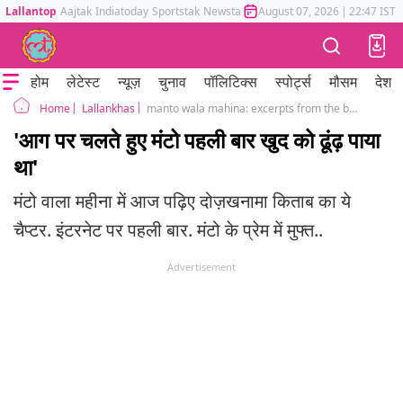
Lallantop
Aajtak
Indiatoday
Sportstak
Newstak
Mumbai Tak
August 07, 2026
Astrotak
|
22:47 IST
होम
लेटेस्ट
न्यूज़
चुनाव
पॉलिटिक्स
स्पोर्ट्स
मौसम
देश
Lallankhas
manto wala mahina: excerpts from the book Dozakhnama depicting an interesting story of saadat hasan manto
Home
'आग पर चलते हुए मंटो पहली बार खुद को ढूंढ़ पाया
था'
मंटो वाला महीना में आज पढ़िए दोज़खनामा किताब का ये
चैप्टर. इंटरनेट पर पहली बार. मंटो के प्रेम में मुफ्त..
Advertisement