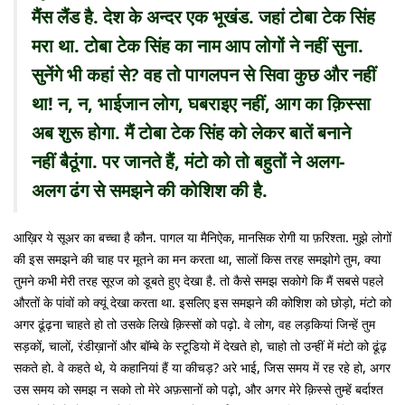
मैंस लैंड है. देश के अन्दर एक भूखंड. जहां टोबा टेक सिंह
मरा था. टोबा टेक सिंह का नाम आप लोगों ने नहीं सुना.
सुनेंगे भी कहां से? वह तो पागलपन से सिवा कुछ और नहीं
था! न, न, भाईजान लोग, घबराइए नहीं, आग का क़िस्सा
अब शुरू होगा. मैं टोबा टेक सिंह को लेकर बातें बनाने
नहीं बैठूंगा. पर जानते हैं, मंटो को तो बहुतों ने अलग-
अलग ढंग से समझने की कोशिश की है.
आख़िर ये सूअर का बच्चा है कौन. पागल या मैनिऐक, मानसिक रोगी या फ़रिश्ता. मुझे लोगों
की इस समझने की चाह पर मूतने का मन करता था, सालों किस तरह समझोगे तुम, क्या
तुमने कभी मेरी तरह सूरज को डूबते हुए देखा है. तो कैसे समझ सकोगे कि मैं सबसे पहले
औरतों के पांवों को क्यूं देखा करता था. इसलिए इस समझने की कोशिश को छोड़ो, मंटो को
अगर ढूंढ़ना चाहते हो तो उसके लिखे क़िस्सों को पढ़ो. वे लोग, वह लड़कियां जिन्हें तुम
सड़कों, चालों, रंडीख़ानों और बॉम्बे के स्टूडियो में देखते हो, चाहो तो उन्हीं में मंटो को ढूंढ़
सकते हो. वे कहते थे, ये कहानियां हैं या कीचड़? अरे भाई, जिस समय में रह रहे हो, अगर
उस समय को समझ न सको तो मेरे अफ़सानों को पढ़ो, और अगर मेरे क़िस्से तुम्हें बर्दाश्त