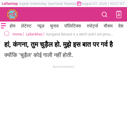
Lallantop
Aajtak
Indiatoday
Sportstak
Newstak
Mumbai Tak
August 07, 2026
Astrotak
|
03:57 IST
होम
लेटेस्ट
न्यूज़
चुनाव
पॉलिटिक्स
स्पोर्ट्स
मौसम
देश
Lallankhas
Kangana Ranaut is a witch and I am proud of it
Home
हां, कंगना, तुम चुड़ैल हो. मुझे इस बात पर गर्व है
क्योंकि 'चुड़ैल' कोई गाली नहीं होती.
Advertisement