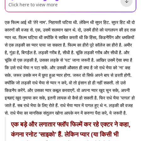
Click here to view more
एक फिल्म आई थी 'तेरे नाम'. निहायती घटिया थी. लेकिन थी सुपर हिट. सुपर हिट थी दो
कारणों की वजह से. एक, उसमें सलमान खान थे. दो, उसमें हीरो को पागलपन की हद तक
प्यार था. फिल्म घटिया थी क्योंकि ये साबित करती थी कि हिंसा, किडनैपिंग और धमकियों
से एक लड़की का प्यार पाया जा सकता है. फिल्म का हीरो पूरे कॉलेज का हीरो है. अमीर
है, गुंडा है, बिगड़ैल है. लड़की गरीब है, सीधी है. चूंकि लड़की गरीब और सीधी है. और
चूंकि वो एक लड़की है, उसका लड़के से 'पट' जाना जरूरी है. आखिर उसमें ऐसा क्या है
कि उसे राधे भैया न पटा सकें. और उसकी औकात ही क्या है जो राधे भैया को 'ना' कह
सके. जरूर उसके मन में छुपा हुआ प्यार होगा. जरूर वो सिर्फ अपने बाप से डरती होगी.
क्योंकि जो लड़की राधे भैया से प्यार न करे, वो तो इंसान हो ही नहीं सकती. तो उसे
किडनैप करेंगे. और उसका प्यार कबूल करवाएगें. वो अपना प्यार खुद चुन सके, अपनी
इच्छाएं खुद नुमाया कर सके, इतनी लायक वो कैसे हो सकती है. फिर राधे भैया 'पागल' हो
जाते हैं. सब राधे भैया के लिए रोते हैं. राधे भैया प्यार में पागल हुए थे न. लड़की की वजह
से. राधे भैया का मानसिक संतुलन खोना आपके मन में करुणा पैदा करे, ये जरूरी है.
एक बड़े और लगातार फ्लॉप फिल्में कर रहे एक्टर ने कहा,
कंगना रनोट 'साइको' हैं. लेकिन प्यार (या किसी भी