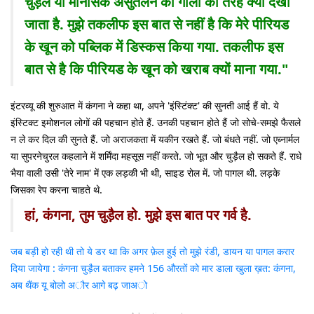
चुड़ैल या मानसिक असुंतलन को गाली की तरह क्यों देखा
जाता है. मुझे तकलीफ इस बात से नहीं है कि मेरे पीरियड
के खून को पब्लिक में डिस्कस किया गया. तकलीफ इस
बात से है कि पीरियड के खून को खराब क्यों माना गया."
इंटरव्यू की शुरुआत में कंगना ने कहा था, अपने 'इंस्टिंक्ट' की सुनती आई हैं वो. ये
इंस्टिक्ट इमोशनल लोगों की पहचान होते हैं. उनकी पहचान होते हैं जो सोचे-समझे फैसले
न ले कर दिल की सुनते हैं. जो अराजकता में यकीन रखते हैं. जो बंधते नहीं. जो एब्नार्मल
या सुपरनेचुरल कहलाने में शर्मिंदा महसूस नहीं करते. जो भूत और चुड़ैल हो सकते हैं. राधे
भैया वाली उसी 'तेरे नाम' में एक लड़की भी थी, साइड रोल में. जो पागल थी. लड़के
जिसका रेप करना चाहते थे.
हां, कंगना, तुम चुड़ैल हो. मुझे इस बात पर गर्व है.
जब बड़ी हो रही थी तो ये डर था कि अगर फ़ेल हुई तो मुझे रंडी, डायन या पागल करार
दिया जायेगा : कंगना
चुड़ैल बताकर हमने 156 औरतों को मार डाला
खुला ख़त: कंगना,
अब थैंक यू बोलो अौर आगे बढ़ जाअो