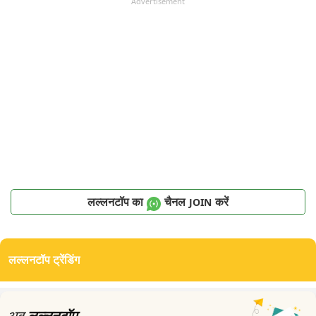
Advertisement
लल्लनटॉप का
चैनल
करें
JOIN
लल्लनटॉप ट्रेंडिंग
अब
लल्लनटॉप