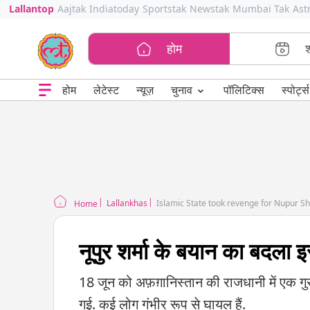
Lallantop
Aajtak
Indiatoday
Sportstak
Newstak
Mumbai Tak
Ast
होम
⌄
चुनाव
होम
लेटेस्ट
न्यूज़
पॉलिटिक्स
स्पोर्ट्स
Lallankhas
Islamic State took revenge for Nupur S
Home
नूपुर शर्मा के बयान का बदला इ
18 जून को अफ़ग़ानिस्तान की राजधानी में एक गुर
गई. कई लोग गंभीर रूप से घायल हैं.