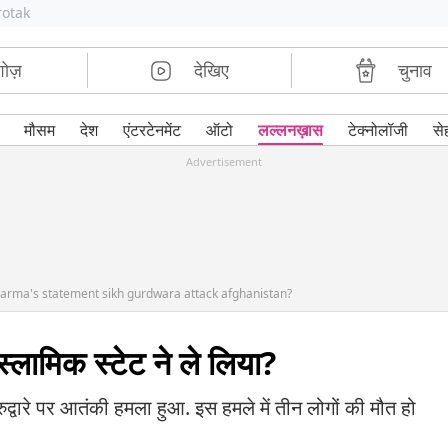
rotak
शोज़
देखिए
चुनाव
मौसम
देश
एंटरटेनमेंट
ऑटो
लल्लनख़ास
टेक्नोलॉजी
से
Advertisement
harma's statement sikh gurdwara attack afghanistan?
स्लामिक स्टेट ने ले लिया?
ुद्वारे पर आतंकी हमला हुआ. इस हमले में तीन लोगों की मौत हो