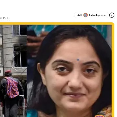
M
IST)