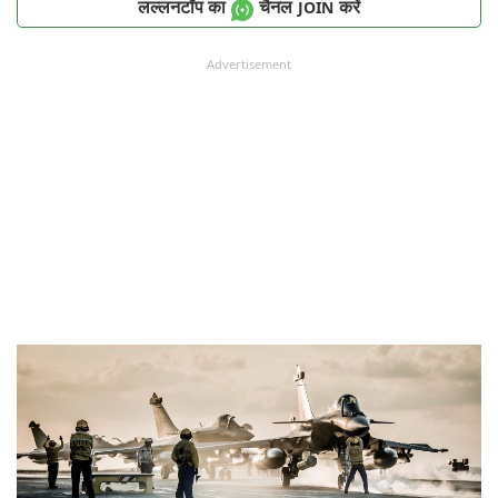
लल्लनटॉप का
चैनल
करें
JOIN
Advertisement