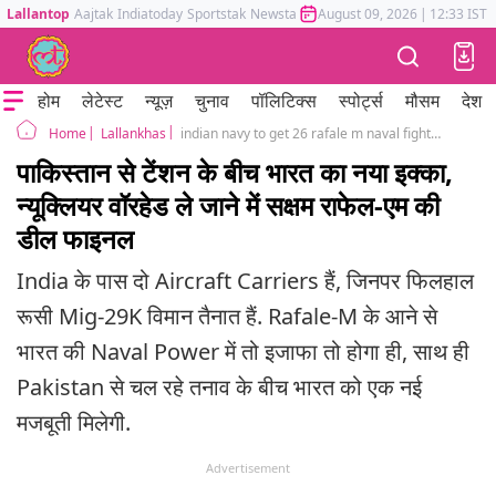
Lallantop
Aajtak
Indiatoday
Sportstak
Newstak
Mumbai Tak
August 09, 2026
Astrotak
|
12:33 IST
होम
लेटेस्ट
न्यूज़
चुनाव
पॉलिटिक्स
स्पोर्ट्स
मौसम
देश
Lallankhas
indian navy to get 26 rafale m naval fighter jets aircraft carrier ins vikrant tension with pakistan and pahalgam attack
Home
पाकिस्तान से टेंशन के बीच भारत का नया इक्का,
न्यूक्लियर वॉरहेड ले जाने में सक्षम राफेल-एम की
डील फाइनल
India के पास दो Aircraft Carriers हैं, जिनपर फिलहाल
रूसी Mig-29K विमान तैनात हैं. Rafale-M के आने से
भारत की Naval Power में तो इजाफा तो होगा ही, साथ ही
Pakistan से चल रहे तनाव के बीच भारत को एक नई
मजबूती मिलेगी.
Advertisement