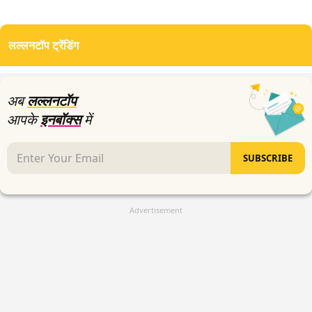
लल्लनटॉप ट्रेंडिंग
अब
लल्लनटॉप
आपके
इनबॉक्स
में
SUBSCRIBE
Advertisement