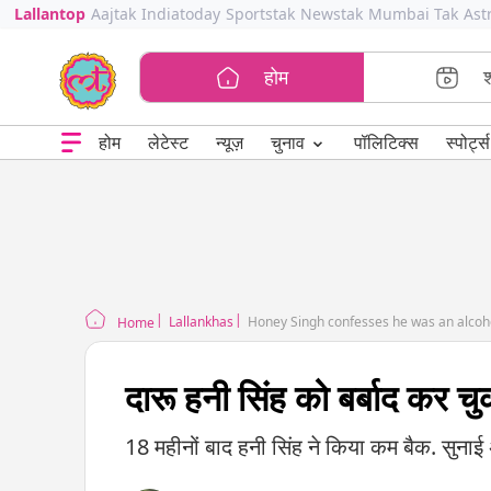
Lallantop
Aajtak
Indiatoday
Sportstak
Newstak
Mumbai Tak
Ast
होम
⌄
चुनाव
होम
लेटेस्ट
न्यूज़
पॉलिटिक्स
स्पोर्ट्स
Lallankhas
Honey Singh confesses he was an alcohol
Home
दारू हनी सिंह को बर्बाद कर चु
18 महीनों बाद हनी सिंह ने किया कम बैक. सुना