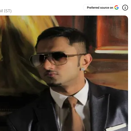
AM
IST)