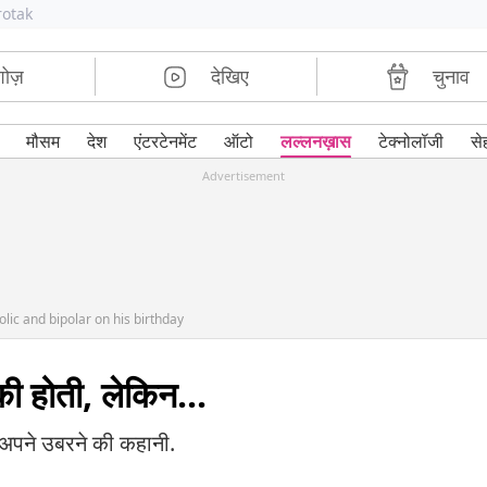
rotak
शोज़
देखिए
चुनाव
मौसम
देश
एंटरटेनमेंट
ऑटो
लल्लनख़ास
टेक्नोलॉजी
से
Advertisement
ic and bipolar on his birthday
की होती, लेकिन...
ई अपने उबरने की कहानी.