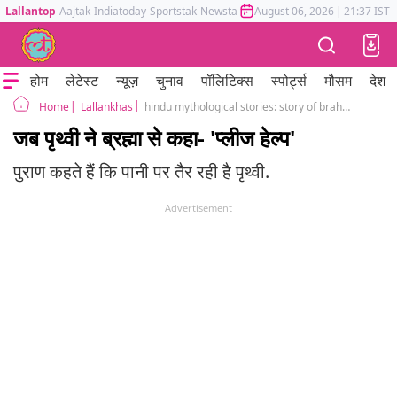
Lallantop
Aajtak
Indiatoday
Sportstak
Newstak
Mumbai Tak
August 06, 2026
Astrotak
|
21:37 IST
होम
लेटेस्ट
न्यूज़
चुनाव
पॉलिटिक्स
स्पोर्ट्स
मौसम
देश
Lallankhas
hindu mythological stories: story of brahma and prithvi
Home
जब पृथ्वी ने ब्रह्मा से कहा- 'प्लीज हेल्प'
पुराण कहते हैं कि पानी पर तैर रही है पृथ्वी.
Advertisement