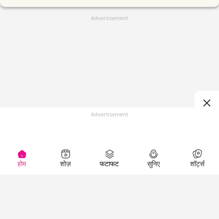
Advertisement
Advertisement
होम
शोज़
फटाफट
सुनिए
शॉर्ट्स
(
)
Top Shows
LallanKhas News
Entertainment
News
The Lallantop Show
Hindi Satire & Humor
Duniyadaari
Lallankhas Specials