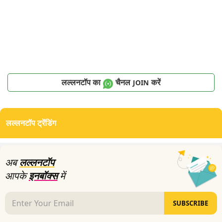
लल्लनटॉप का
चैनल
करें
JOIN
लल्लनटॉप ट्रेंडिंग
अब
लल्लनटॉप
आपके
इनबॉक्स
में
SUBSCRIBE