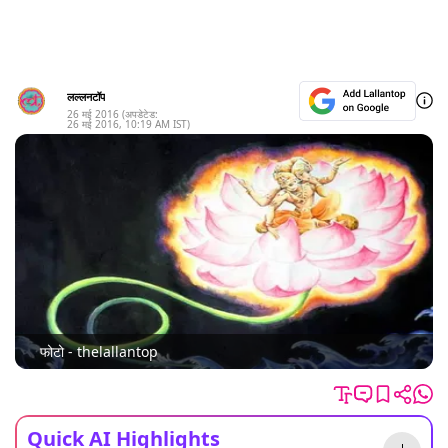
लल्लनटॉप
26 मई 2016
(अपडेटेड:
26 मई 2016
,
10:19 AM
IST)
फोटो - thelallantop
Quick AI Highlights