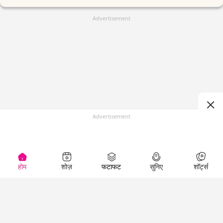
Advertisement
Advertisement
होम
शोज़
फटाफट
सुनिए
शॉर्ट्स
(
)
Top Shows
LallanKhas News
Entertainment
News
The Lallantop Show
Hindi Satire & Humor
Duniyadaari
Lallankhas Specials