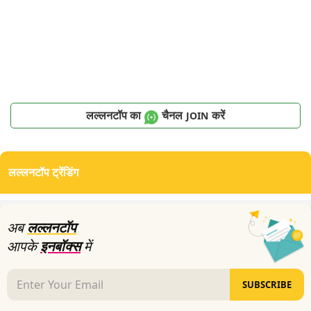
लल्लनटॉप का
चैनल
करें
JOIN
लल्लनटॉप ट्रेंडिंग
अब
लल्लनटॉप
आपके
इनबॉक्स
में
SUBSCRIBE