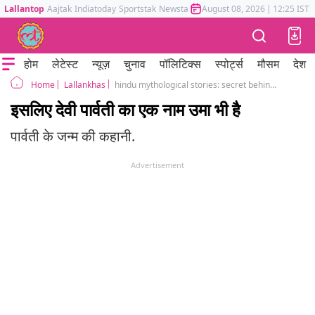
Lallantop
Aajtak
Indiatoday
Sportstak
Newstak
Mumbai Tak
August 08, 2026
Astrotak
|
12:25 IST
होम
लेटेस्ट
न्यूज़
चुनाव
पॉलिटिक्स
स्पोर्ट्स
मौसम
देश
Lallankhas
hindu mythological stories: secret behind the name of uma devi parvati
Home
इसलिए देवी पार्वती का एक नाम उमा भी है
पार्वती के जन्म की कहानी.
Advertisement