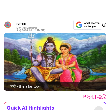
लल्लनटॉप
5 मई 2016
(अपडेटेड:
5 मई 2016
,
01:42 PM
IST)
फोटो - thelallantop
Quick AI Highlights