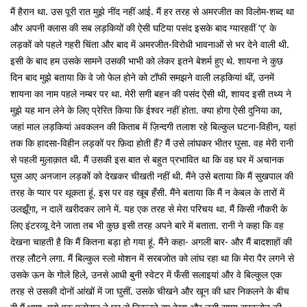
मैं हैरान था. उस पूरी रात मुझे नींद नहीं आई. मैं हर तरह से अमरजीत का विलोम-शब्द था
और अपनी क्लास की सब लड़कियों की ऐसी घटिया पसंद इसके बाद ग्यारहवीं ‘ए’ के
लड़कों को पहले गहरी चिंता और बाद में अमरजीत-विरोधी भावनाओं से भर देने वाली थी.
इसी के बाद हम उसके सामने उसकी भाभी को लेकर इतने बेशर्म हुए थे. शायना ने कुछ
दिन बाद मुझे बताया कि वे जो फेल होने को टॉफी समझने वाली लड़कियां थीं, उनमें
शायना का नाम पहले नम्बर पर था. मेरी सगी बहन की पसंद ऐसी थी, शायद इसी तथ्य ने
मुझे यह मान लेने के लिए प्रेरित किया कि ईश्वर नहीं होता. क्या होगा ऐसी दुनिया का,
जहां माल लड़कियां अवकलन की किताब में ज़िन्दगी तलाश रहे बिल्कुल घटना-विहीन, यहां
तक कि हादसा-विहीन लड़कों पर फ़िदा होती हैं? मैं उसे लांघकर भीतर घुसा. वह मेरी रानी
से पहली मुलाक़ात थी. मैं उसकी इस बात से बहुत प्रभावित था कि वह घर में अचानक
घुस आए अनजान लड़कों को देखकर चीखती नहीं थी. मैंने उसे बताया कि मैं सुखपाल की
तरह के प्यार पर थूकता हूं. इस पर वह खूब हँसी. मैंने बताया कि मैं न केबल के तारों में
उलझूँगा, न दालें खरीदकर लाने में. यह एक तरह से मेरा परिचय था. मैं किसी नौकरी के
लिए इंटरव्यू देने जाता तब भी कुछ इसी तरह अपने बारे में बताता. रानी ने कहा कि वह
देखना चाहती है कि मैं कितना बड़ा हो गया हूं. मैंने कहा- अगली बार- और मैं बादशाहों की
तरह लौटने लगा. मैं बिल्कुल स्लो मोशन में सरबजोत को लांघ रहा था कि मेरा पैर लगने से
उसके ऊन के गोले हिले, उनसे आधी बुनी स्वेटर में फँसी सलाइयां और वे बिल्कुल एक
तरह से उसकी दोनों आंखों में जा घुसीं. उसके चीखने और खून की धार निकलने के बीच