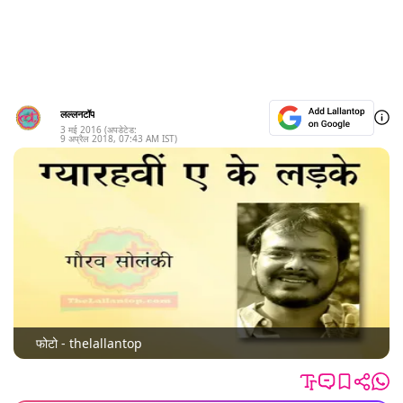
लल्लनटॉप
3 मई 2016
(अपडेटेड:
9 अप्रैल 2018
,
07:43 AM
IST)
फोटो - thelallantop