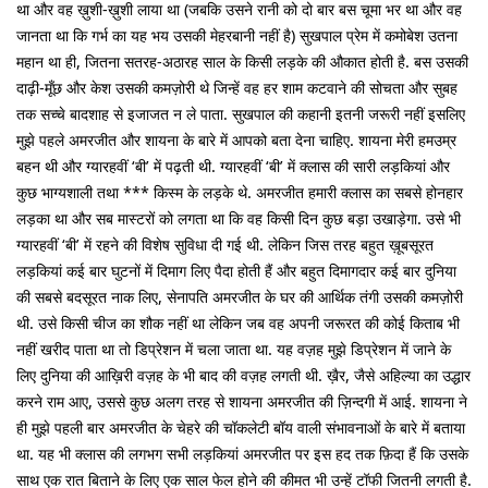
था और वह ख़ुशी-ख़ुशी लाया था (जबकि उसने रानी को दो बार बस चूमा भर था और वह
जानता था कि गर्भ का यह भय उसकी मेहरबानी नहीं है) सुखपाल प्रेम में कमोबेश उतना
महान था ही, जितना सतरह-अठारह साल के किसी लड़के की औकात होती है. बस उसकी
दाढ़ी-मूँछ और केश उसकी कमज़ोरी थे जिन्हें वह हर शाम कटवाने की सोचता और सुबह
तक सच्चे बादशाह से इजाजत न ले पाता. सुखपाल की कहानी इतनी जरूरी नहीं इसलिए
मुझे पहले अमरजीत और शायना के बारे में आपको बता देना चाहिए. शायना मेरी हमउम्र
बहन थी और ग्यारहवीं ‘बी’ में पढ़ती थी. ग्यारहवीं ‘बी’ में क्लास की सारी लड़कियां और
कुछ भाग्यशाली तथा *** किस्म के लड़के थे. अमरजीत हमारी क्लास का सबसे होनहार
लड़का था और सब मास्टरों को लगता था कि वह किसी दिन कुछ बड़ा उखाड़ेगा. उसे भी
ग्यारहवीं ‘बी’ में रहने की विशेष सुविधा दी गई थी. लेकिन जिस तरह बहुत ख़ूबसूरत
लड़कियां कई बार घुटनों में दिमाग लिए पैदा होती हैं और बहुत दिमागदार कई बार दुनिया
की सबसे बदसूरत नाक लिए, सेनापति अमरजीत के घर की आर्थिक तंगी उसकी कमज़ोरी
थी. उसे किसी चीज का शौक नहीं था लेकिन जब वह अपनी जरूरत की कोई किताब भी
नहीं खरीद पाता था तो डिप्रेशन में चला जाता था. यह वज़ह मुझे डिप्रेशन में जाने के
लिए दुनिया की आख़िरी वज़ह के भी बाद की वज़ह लगती थी. ख़ैर, जैसे अहिल्या का उद्धार
करने राम आए, उससे कुछ अलग तरह से शायना अमरजीत की ज़िन्दगी में आई. शायना ने
ही मुझे पहली बार अमरजीत के चेहरे की चॉकलेटी बॉय वाली संभावनाओं के बारे में बताया
था. यह भी क्लास की लगभग सभी लड़कियां अमरजीत पर इस हद तक फ़िदा हैं कि उसके
साथ एक रात बिताने के लिए एक साल फेल होने की कीमत भी उन्हें टॉफी जितनी लगती है.