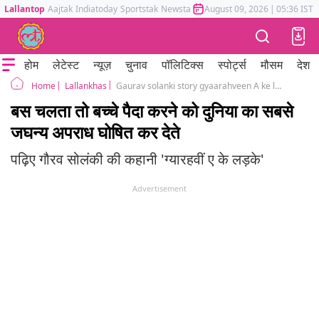
Lallantop
Aajtak
Indiatoday
Sportstak
Newstak
Mumbai Tak
August 09, 2026
Astrotak
|
05:36 IST
होम
लेटेस्ट
न्यूज़
चुनाव
पॉलिटिक्स
स्पोर्ट्स
मौसम
देश
Lallankhas
Gaurav solanki story gyaarahveen A ke ladke
Home
बस चलता तो बच्चे पैदा करने को दुनिया का सबसे
जघन्य अपराध घोषित कर देते
पढ़िए गौरव सोलंकी की कहानी 'ग्यारहवीं ए के लड़के'
Advertisement