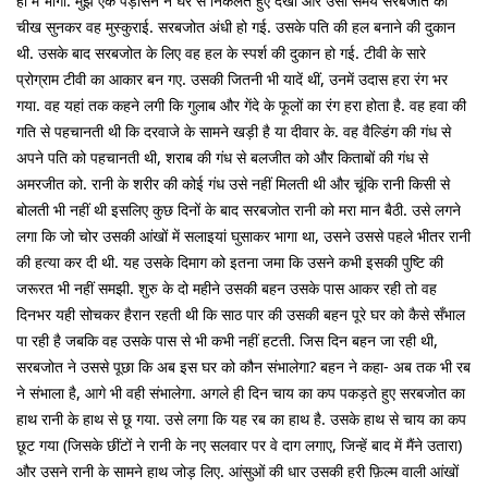
ही मैं भागा. मुझे एक पड़ोसन ने घर से निकलते हुए देखा और उसी समय सरबजोत की
चीख सुनकर वह मुस्कुराई. सरबजोत अंधी हो गई. उसके पति की हल बनाने की दुकान
थी. उसके बाद सरबजोत के लिए वह हल के स्पर्श की दुकान हो गई. टीवी के सारे
प्रोग्राम टीवी का आकार बन गए. उसकी जितनी भी यादें थीं, उनमें उदास हरा रंग भर
गया. वह यहां तक कहने लगी कि गुलाब और गेंदे के फूलों का रंग हरा होता है. वह हवा की
गति से पहचानती थी कि दरवाजे के सामने खड़ी है या दीवार के. वह वैल्डिंग की गंध से
अपने पति को पहचानती थी, शराब की गंध से बलजीत को और किताबों की गंध से
अमरजीत को. रानी के शरीर की कोई गंध उसे नहीं मिलती थी और चूंकि रानी किसी से
बोलती भी नहीं थी इसलिए कुछ दिनों के बाद सरबजोत रानी को मरा मान बैठी. उसे लगने
लगा कि जो चोर उसकी आंखों में सलाइयां घुसाकर भागा था, उसने उससे पहले भीतर रानी
की हत्या कर दी थी. यह उसके दिमाग को इतना जमा कि उसने कभी इसकी पुष्टि की
जरूरत भी नहीं समझी. शुरु के दो महीने उसकी बहन उसके पास आकर रही तो वह
दिनभर यही सोचकर हैरान रहती थी कि साठ पार की उसकी बहन पूरे घर को कैसे सँभाल
पा रही है जबकि वह उसके पास से भी कभी नहीं हटती. जिस दिन बहन जा रही थी,
सरबजोत ने उससे पूछा कि अब इस घर को कौन संभालेगा? बहन ने कहा- अब तक भी रब
ने संभाला है, आगे भी वही संभालेगा. अगले ही दिन चाय का कप पकड़ते हुए सरबजोत का
हाथ रानी के हाथ से छू गया. उसे लगा कि यह रब का हाथ है. उसके हाथ से चाय का कप
छूट गया (जिसके छींटों ने रानी के नए सलवार पर वे दाग लगाए, जिन्हें बाद में मैंने उतारा)
और उसने रानी के सामने हाथ जोड़ लिए. आंसुओं की धार उसकी हरी फ़िल्म वाली आंखों