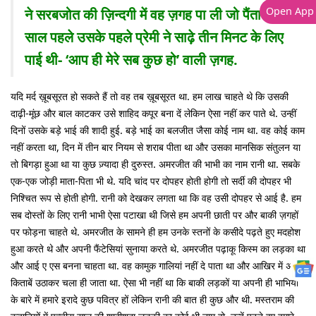
Open App
ने सरबजोत की ज़िन्दगी में वह ज़गह पा ली जो पैंतालीस
साल पहले उसके पहले प्रेमी ने साढ़े तीन मिनट के लिए
पाई थी- ‘आप ही मेरे सब कुछ हो’ वाली ज़गह.
यदि मर्द ख़ूबसूरत हो सकते हैं तो वह तब ख़ूबसूरत था. हम लाख चाहते थे कि उसकी
दाढ़ी-मूंछ और बाल काटकर उसे शाहिद कपूर बना दें लेकिन ऐसा नहीं कर पाते थे. उन्हीं
दिनों उसके बड़े भाई की शादी हुई. बड़े भाई का बलजीत जैसा कोई नाम था. वह कोई काम
नहीं करता था, दिन में तीन बार नियम से शराब पीता था और उसका मानसिक संतुलन या
तो बिगड़ा हुआ था या कुछ ज़्यादा ही दुरुस्त. अमरजीत की भाभी का नाम रानी था. सबके
एक-एक जोड़ी माता-पिता भी थे. यदि चांद पर दोपहर होती होगी तो सर्दी की दोपहर भी
निश्चित रूप से होती होगी. रानी को देखकर लगता था कि वह उसी दोपहर से आई है. हम
सब दोस्तों के लिए रानी भाभी ऐसा पटाखा थी जिसे हम अपनी छाती पर और बाकी ज़गहों
पर फोड़ना चाहते थे. अमरजीत के सामने ही हम उनके स्तनों के कसीदे पढ़ते हुए मदहोश
हुआ करते थे और अपनी फैंटेसियां सुनाया करते थे. अमरजीत पढ़ाकू किस्म का लड़का था
और आई ए एस बनना चाहता था. वह कामुक गालियां नहीं दे पाता था और आखिर में अपनी
किताबें उठाकर चला ही जाता था. ऐसा भी नहीं था कि बाकी लड़कों या अपनी ही भाभियों
के बारे में हमारे इरादे कुछ पवित्र हों लेकिन रानी की बात ही कुछ और थी. मस्तराम की