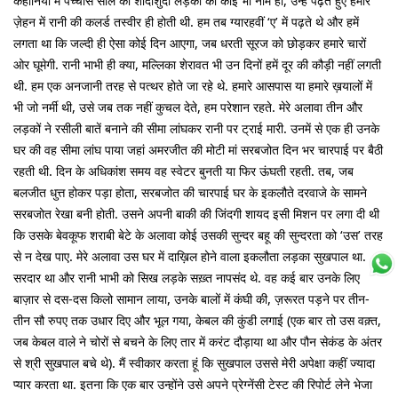
कहानियों में पच्चीस साल की शादीशुदा लड़की का कोई भी नाम हो, उन्हें पढ़ते हुए हमारे
ज़ेहन में रानी की कलर्ड तस्वीर ही होती थी. हम तब ग्यारहवीं ‘ए’ में पढ़ते थे और हमें
लगता था कि जल्दी ही ऐसा कोई दिन आएगा, जब धरती सूरज को छोड़कर हमारे चारों
ओर घूमेगी. रानी भाभी ही क्या, मल्लिका शेरावत भी उन दिनों हमें दूर की कौड़ी नहीं लगती
थी. हम एक अनजानी तरह से पत्थर होते जा रहे थे. हमारे आसपास या हमारे ख़यालों में
भी जो नर्मी थी, उसे जब तक नहीं कुचल देते, हम परेशान रहते. मेरे अलावा तीन और
लड़कों ने रसीली बातें बनाने की सीमा लांघकर रानी पर ट्राई मारी. उनमें से एक ही उनके
घर की वह सीमा लांघ पाया जहां अमरजीत की मोटी मां सरबजोत दिन भर चारपाई पर बैठी
रहती थी. दिन के अधिकांश समय वह स्वेटर बुनती या फिर ऊंघती रहती. तब, जब
बलजीत धुत्त होकर पड़ा होता, सरबजोत की चारपाई घर के इकलौते दरवाजे के सामने
सरबजोत रेखा बनी होती. उसने अपनी बाकी की जिंदगी शायद इसी मिशन पर लगा दी थी
कि उसके बेवकूफ शराबी बेटे के अलावा कोई उसकी सुन्दर बहू की सुन्दरता को ‘उस’ तरह
से न देख पाए. मेरे अलावा उस घर में दाख़िल होने वाला इकलौता लड़का सुखपाल था. वह
सरदार था और रानी भाभी को सिख लड़के सख़्त नापसंद थे. वह कई बार उनके लिए
बाज़ार से दस-दस किलो सामान लाया, उनके बालों में कंघी की, ज़रूरत पड़ने पर तीन-
तीन सौ रुपए तक उधार दिए और भूल गया, केबल की कुंडी लगाई (एक बार तो उस वक़्त,
जब केबल वाले ने चोरों से बचने के लिए तार में करंट दौड़ाया था और पौन सेकंड के अंतर
से श्री सुखपाल बचे थे). मैं स्वीकार करता हूं कि सुखपाल उससे मेरी अपेक्षा कहीं ज्यादा
प्यार करता था. इतना कि एक बार उन्होंने उसे अपने प्रेग्नेंसी टेस्ट की रिपोर्ट लेने भेजा