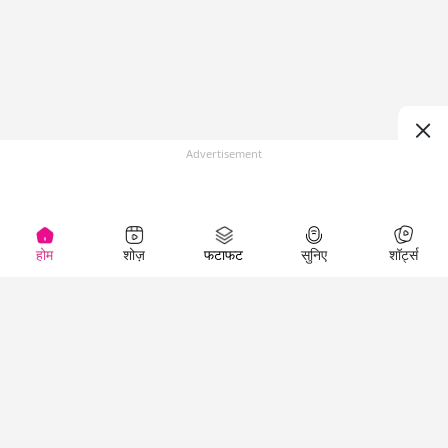
Advertisement
होम
शोज़
फटाफट
सुनिए
शॉर्ट्स
(
)
Top Shows
LallanKhas News
Entertainment
News
The Lallantop Show
Hindi Satire & Humor
Duniyadaari
Lallankhas Specials
Guest in the
Breaking News
Entertainment News
Newsroom
Top Political News
Hindi
Netanagri
Hindi
Top stories Cinema
Lallantop Baithki
Top History News
Entertainment Special
Kharcha Paani
Real Stories News
News