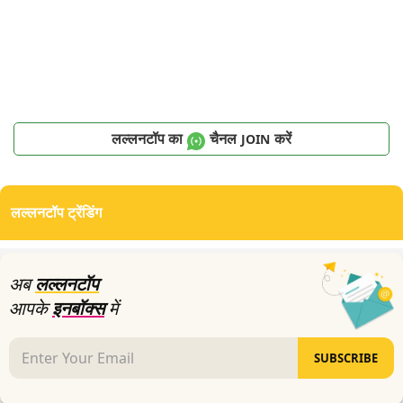
लल्लनटॉप का
चैनल
करें
JOIN
लल्लनटॉप ट्रेंडिंग
अब
लल्लनटॉप
आपके
इनबॉक्स
में
SUBSCRIBE