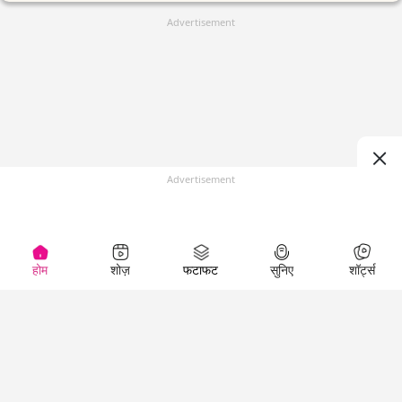
Advertisement
Advertisement
होम
शोज़
फटाफट
सुनिए
शॉर्ट्स
(
)
Top Shows
LallanKhas News
Entertainment
News
The Lallantop Show
Hindi Satire & Humor
Duniyadaari
Lallankhas Specials
Guest in the
Breaking News
Entertainment News