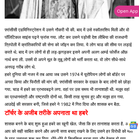
Open App
फ़्रांसीसी एडमिनिस्ट्रेशन में उसने नौकरी भी की. बाद में उसे स्कॉलरशिप मिली और वो
पॉलिटिकल साइंस पढ़ने फ्रांस गया. लौट कर उसने पड़ोसी देश लीबिया की राजधानी
त्रिपोली में क्रांतिकारियों की सेना को जॉइन कर लिया. ये लोग चाड की सीमा पर लड़ाई
करते थे. बाद में उन लोगों से ही लड़-झगड़कर इसने अपनी अलग आर्म्ड फोर्सेज ऑफ़
नार्थ बना ली. उसमें वो अपने मूल के तूबू लोगों को भर्ती करता था. वो लोग सीधे-साधे
अनपढ़ गरीब लोग थे.
हबरे दुनिया की नजर में तब आया जब उसने 1974 में यूरोपियन लोगों को बॉर्डर पर
अगवा किया और फिरौती की मांग की. फ़्रांसीसी सरकार के दखल के बाद लोगों को छोड़ा
गया. चाड में हबरे का प्रभावबढ़ने लगा. वहां पर उस समय भी तानाशाही थी. मलूम वहां
का प्रधानमंत्री और राष्ट्रपति दोनों था. किसी तरह चुनाव हुए और मलूम हार गया.
आउदेई की सरकार बनी, जिसे हबरे ने 1982 में गिरा दिया और शासक बन बैठा.
टॉर्चर के अजीब तरीके अपनाता था हबरे
शासक बनने के बाद शुरू हुआ हबरे का खूनी खेल. जैसा कि हर तानाशाह करता है. अपने
आप को सही साबित करने और अपनी सत्ता बचाए रखने के लिए उसने हर विरोधी को मौत
के घाट उतारना शुरू कर दिया. धीरे-धीरे ये सिलसिला बढ़ता गया और बेकाबू हो गया.