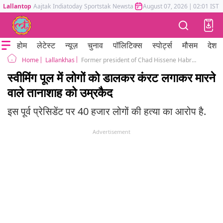
Lallantop
Aajtak
Indiatoday
Sportstak
Newstak
Mumbai Tak
August 07, 2026
Astrotak
|
02:01 IST
होम
लेटेस्ट
न्यूज़
चुनाव
पॉलिटिक्स
स्पोर्ट्स
मौसम
देश
Lallankhas
Former president of Chad Hissene Habre sentenced to life imprisonment found guilty of war crimes
Home
स्वीमिंग पूल में लोगों को डालकर कंरट लगाकर मारने
वाले तानाशाह को उम्रकैद
इस पूर्व प्रेसिडेंट पर 40 हजार लोगों की हत्या का आरोप है.
Advertisement