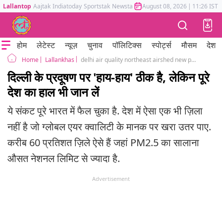
Lallantop
Aajtak
Indiatoday
Sportstak
Newstak
Mumbai Tak
August 08, 2026
Astrotak
|
11:26 IST
होम
लेटेस्ट
न्यूज़
चुनाव
पॉलिटिक्स
स्पोर्ट्स
मौसम
देश
Lallankhas
delhi air quality northeast airshed new pollution hotspot satellite based pm25 assessment indian states districts
Home
दिल्ली के प्रदूषण पर 'हाय-हाय' ठीक है, लेकिन पूरे
देश का हाल भी जान लें
ये संकट पूरे भारत में फैल चुका है. देश में ऐसा एक भी ज़िला
नहीं है जो ग्लोबल एयर क्वालिटी के मानक पर खरा उतर पाए.
करीब 60 प्रतिशत ज़िले ऐसे हैं जहां PM2.5 का सालाना
औसत नेशनल लिमिट से ज्यादा है.
Advertisement