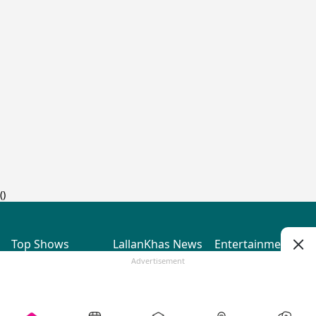
(
)
Top Shows
LallanKhas News
Entertainment
News
The Lallantop Show
Hindi Satire & Humor
Advertisement
Duniyadaari
Lallankhas Specials
Guest in the
Breaking News
Entertainment News
Newsroom
Top Political News
Hindi
Netanagri
Hindi
Top stories Cinema
Lallantop Baithki
Top History News
Entertainment Special
Kharcha Paani
Real Stories News
News