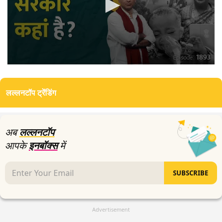
0
seconds
of
लल्लनटॉप ट्रेंडिंग
20
minutes,
0
अब
लल्लनटॉप
आपके
इनबॉक्स
में
SUBSCRIBE
Advertisement