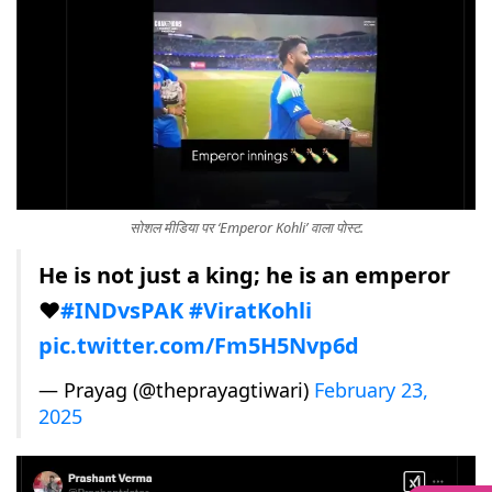
सोशल मीडिया पर ‘Emperor Kohli’ वाला पोस्ट.
He is not just a king; he is an emperor
❤️
#INDvsPAK
#ViratKohli
pic.twitter.com/Fm5H5Nvp6d
— Prayag (@theprayagtiwari)
February 23,
2025