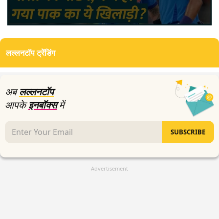
0
seconds
of
लल्लनटॉप ट्रेंडिंग
2
minutes,
27
seconds
अब
लल्लनटॉप
आपके
इनबॉक्स
में
SUBSCRIBE
Advertisement