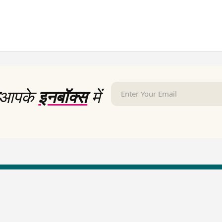
आपके
इनबॉक्स
में
LallanKhas News
Entertainment New
Hindi Satire & Humor
Entertainment News Hindi