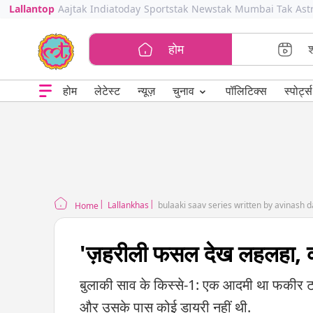
Lallantop
Aajtak
Indiatoday
Sportstak
Newstak
Mumbai Tak
Ast
होम
⌄
चुनाव
होम
लेटेस्ट
न्यूज़
पॉलिटिक्स
स्पोर्ट्स
Lallankhas
bulaaki saav series written by avinash d
Home
'ज़हरीली फसल देख लहलहा, 
बुलाकी साव के किस्से-1: एक आदमी था फकीर टा
और उसके पास कोई डायरी नहीं थी.