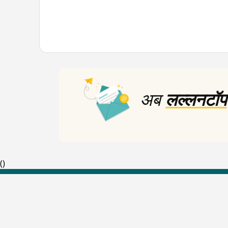
अब
लल्लनटॉप
(
)
Top Shows
The Lallantop Show