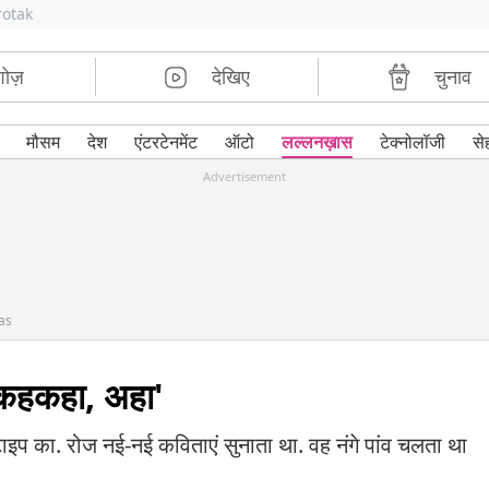
rotak
शोज़
देखिए
चुनाव
मौसम
देश
एंटरटेनमेंट
ऑटो
लल्लनख़ास
टेक्नोलॉजी
से
Advertisement
as
कहकहा, अहा'
इप का. रोज नई-नई कविताएं सुनाता था. वह नंगे पांव चलता था