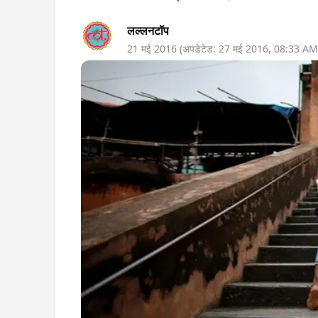
लल्लनटॉप
21 मई 2016
(अपडेटेड:
27 मई 2016
,
08:33 AM