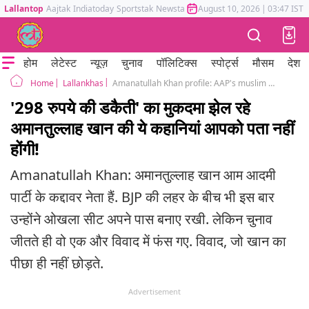
Lallantop
Aajtak
Indiatoday
Sportstak
Newstak
Mumbai Tak
August 10, 2026
Astrotak
|
03:47 IST
होम
लेटेस्ट
न्यूज़
चुनाव
पॉलिटिक्स
स्पोर्ट्स
मौसम
देश
Lallankhas
Amanatullah Khan profile: AAP's muslim face and man at the center of controversies
Home
'298 रुपये की डकैती' का मुकदमा झेल रहे
अमानतुल्लाह खान की ये कहानियां आपको पता नहीं
होंगी!
Amanatullah Khan: अमानतुल्लाह खान आम आदमी
पार्टी के कद्दावर नेता हैं. BJP की लहर के बीच भी इस बार
उन्होंने ओखला सीट अपने पास बनाए रखी. लेकिन चुनाव
जीतते ही वो एक और विवाद में फंस गए. विवाद, जो खान का
पीछा ही नहीं छोड़ते.
Advertisement