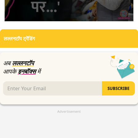
0
seconds
of
लल्लनटॉप ट्रेंडिंग
4
minutes,
17
seconds
अब
लल्लनटॉप
आपके
इनबॉक्स
में
SUBSCRIBE
Advertisement