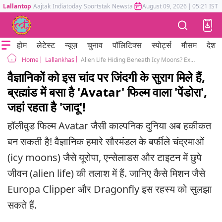
Lallantop
Aajtak
Indiatoday
Sportstak
Newstak
Mumbai Tak
August 09, 2026
Astrotak
|
05:21 IST
होम
लेटेस्ट
न्यूज़
चुनाव
पॉलिटिक्स
स्पोर्ट्स
मौसम
देश
Lallankhas
Alien Life Hiding Beneath Icy Moons? Exploring NASA's Europa, Enceladus & Titan Missions
Home
वैज्ञानिकों को इस चांद पर जिंदगी के सुराग मिले हैं,
ब्रह्मांड में बसा है 'Avatar' फिल्म वाला 'पेंडोरा',
जहां रहता है 'जादू'!
हॉलीवुड फिल्म Avatar जैसी काल्पनिक दुनिया अब हकीकत
बन सकती है! वैज्ञानिक हमारे सौरमंडल के बर्फीले चंद्रमाओं
(icy moons) जैसे यूरोपा, एन्सेलाडस और टाइटन में छुपे
जीवन (alien life) की तलाश में हैं. जानिए कैसे मिशन जैसे
Europa Clipper और Dragonfly इस रहस्य को सुलझा
सकते हैं.