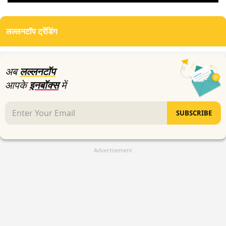
0
seconds
of
लल्लनटॉप ट्रेंडिंग
0
seconds
अब
लल्लनटॉप
आपके
इनबॉक्स
में
SUBSCRIBE
Advertisement