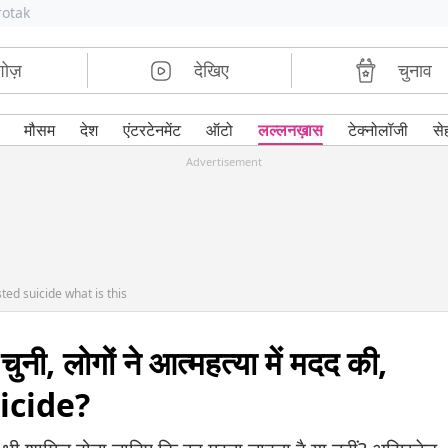
rotak
शोज़
देखिए
चुनाव
मौसम
देश
एंटरटेनमेंट
ऑटो
लल्लनख़ास
टेक्नोलॉजी
से
Advertisement
sted suicide what is this
चुनी, लोगों ने आत्महत्या में मदद की,
uicide?