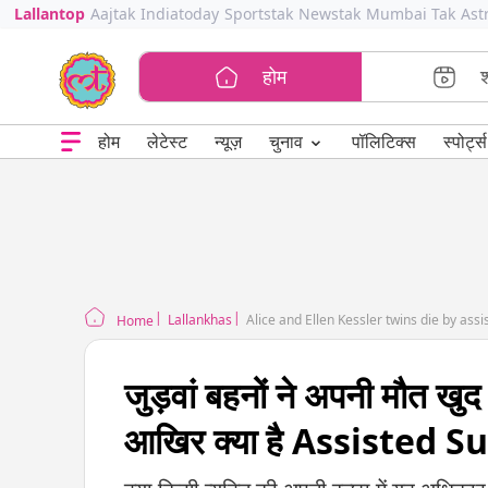
Lallantop
Aajtak
Indiatoday
Sportstak
Newstak
Mumbai Tak
Ast
होम
⌄
चुनाव
होम
लेटेस्ट
न्यूज़
पॉलिटिक्स
स्पोर्ट्स
Lallankhas
Alice and Ellen Kessler twins die by assi
Home
जुड़वां बहनों ने अपनी मौत खुद 
आखिर क्या है Assisted S