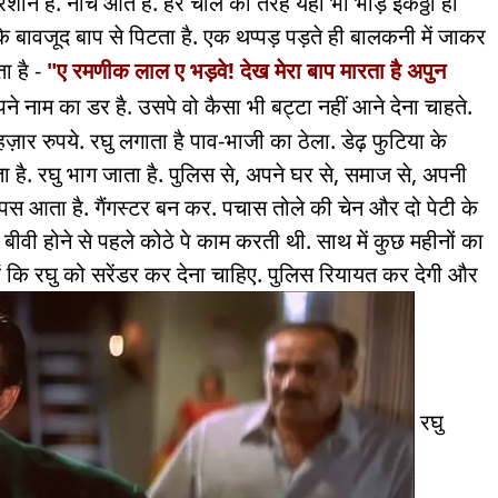
ेशान हैं. नीचे आते हैं. हर
चॉ
ल की तरह यहां भी भीड़ इकठ्ठा हो
े बावजूद बाप से पिटता है. एक थप्पड़ पड़ते ही बालकनी में जाकर
ा है -
"ए रमणीक लाल ए भड़वे! देख मेरा बाप मारता है अपुन
पने नाम का डर है. उसपे वो कैसा भी बट्टा नहीं आने देना चाहते.
 हज़ार रुपये. रघु लगाता है पाव-भाजी का ठेला. डेढ़ फुटिया के
है. रघु भाग जाता है. पुलिस से, अपने घर से, समाज से, अपनी
ापस आता है. गैंगस्टर बन कर. पचास तोले की चेन और दो पेटी के
 बीवी होने से पहले कोठे पे काम करती थी. साथ में कुछ महीनों का
 हैं कि रघु को सरेंडर कर देना चाहिए. पुलिस रियायत कर देगी और
रघु