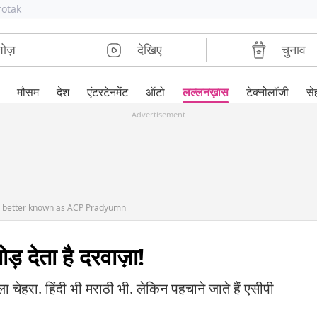
rotak
शोज़
देखिए
चुनाव
मौसम
देश
एंटरटेनमेंट
ऑटो
लल्लनख़ास
टेक्नोलॉजी
से
Advertisement
am better known as ACP Pradyumn
ोड़ देता है दरवाज़ा!
 चेहरा. हिंदी भी मराठी भी. लेकिन पहचाने जाते हैं एसीपी