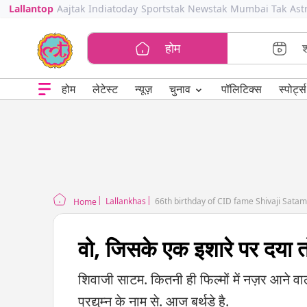
Lallantop
Aajtak
Indiatoday
Sportstak
Newstak
Mumbai Tak
Ast
होम
⌄
चुनाव
होम
लेटेस्ट
न्यूज़
पॉलिटिक्स
स्पोर्ट्स
Lallankhas
66th birthday of CID fame Shivaji Sat
Home
वो, जिसके एक इशारे पर दया त
शिवाजी साटम. कितनी ही फिल्मों में नज़र आने वाला
प्रद्युम्न के नाम से. आज बर्थडे है.