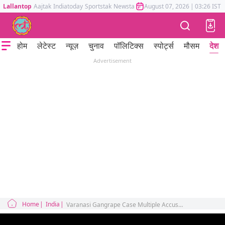
Lallantop
Aajtak
Indiatoday
Sportstak
Newstak
Mumbai Tak
August 07, 2026
Astrotak
|
03:26 IST
होम
लेटेस्ट
न्यूज़
चुनाव
पॉलिटिक्स
स्पोर्ट्स
मौसम
देश
Advertisement
Home
India
Varanasi Gangrape Case Multiple Accused in Varanasi Woman Case