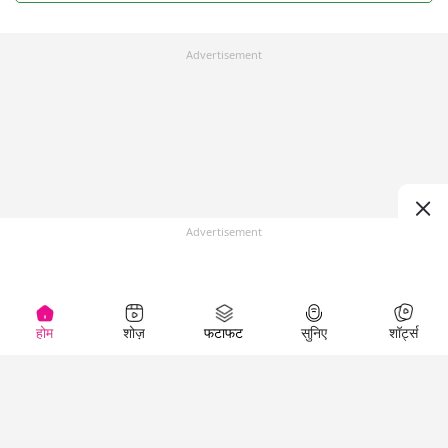
Advertisement
Advertisement
होम
शोज़
फटाफट
सुनिए
शॉर्ट्स
Top Shows
LallanKhas News
Entertainment
News
The Lallantop Show
Hindi Satire & Humor
Duniyadaari
Lallankhas Specials