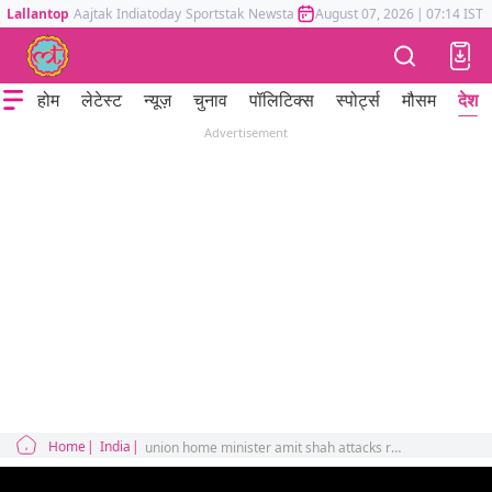
Lallantop
Aajtak
Indiatoday
Sportstak
Newstak
Mumbai Tak
August 07, 2026
Astrotak
|
07:14 IST
होम
लेटेस्ट
न्यूज़
चुनाव
पॉलिटिक्स
स्पोर्ट्स
मौसम
देश
Advertisement
Home
India
union home minister amit shah attacks rahul gandhi on foregn trips