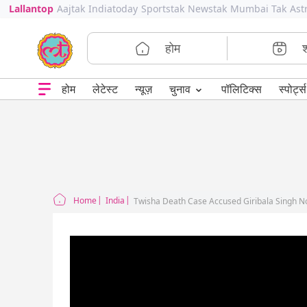
Lallantop
Aajtak
Indiatoday
Sportstak
Newstak
Mumbai Tak
Ast
होम
⌄
चुनाव
होम
लेटेस्ट
न्यूज़
पॉलिटिक्स
स्पोर्ट्स
Home
India
Twisha Death Case Accused Giribala Singh N