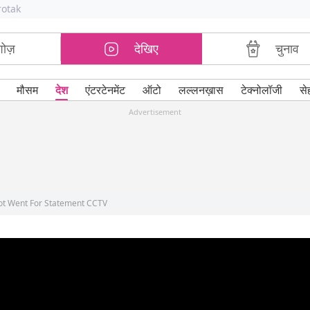
rotak
शोज़
देखिए
चुनाव
मौसम
देश
एंटरटेनमेंट
ऑटो
लल्लनख़ास
टेक्नोलॉजी
से
Advertisement
ot Went For Statement CCTV