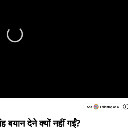
 बयान देने क्यों नहीं गईं?