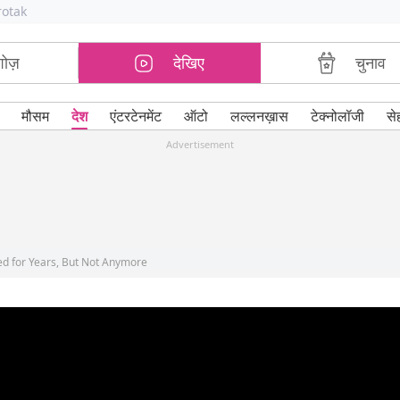
rotak
शोज़
देखिए
चुनाव
मौसम
देश
एंटरटेनमेंट
ऑटो
लल्लनख़ास
टेक्नोलॉजी
से
Advertisement
ed for Years, But Not Anymore