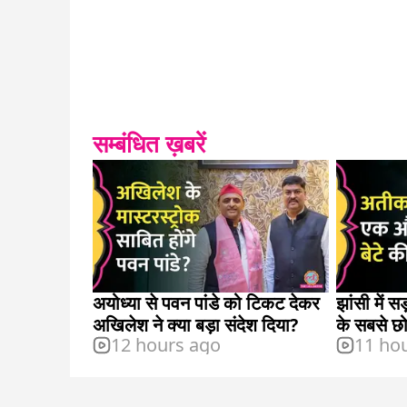
सम्बंधित ख़बरें
अयोध्या से पवन पांडे को टिकट देकर
झांसी में
अखिलेश ने क्या बड़ा संदेश दिया?
के सबसे छो
12 hours ago
11 ho