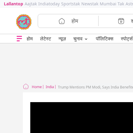
Lallantop
Aajtak
Indiatoday
Sportstak
Newstak
Mumbai Tak
Ast
होम
⌄
चुनाव
होम
लेटेस्ट
न्यूज़
पॉलिटिक्स
स्पोर्ट्स
Home
India
Trump Mentions PM Modi, Says India Benefit