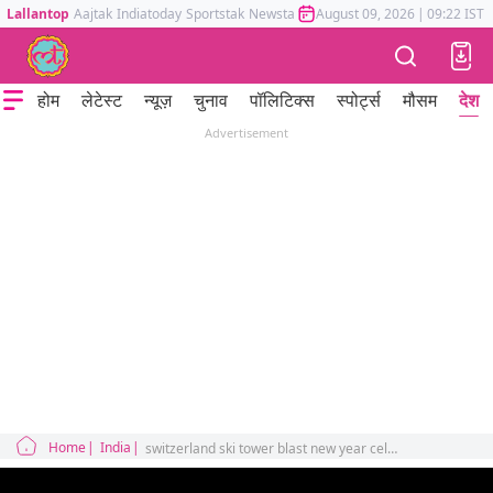
Lallantop
Aajtak
Indiatoday
Sportstak
Newstak
Mumbai Tak
August 09, 2026
Astrotak
|
09:22 IST
होम
लेटेस्ट
न्यूज़
चुनाव
पॉलिटिक्स
स्पोर्ट्स
मौसम
देश
Advertisement
Home
India
switzerland ski tower blast new year celebrations 10 dead