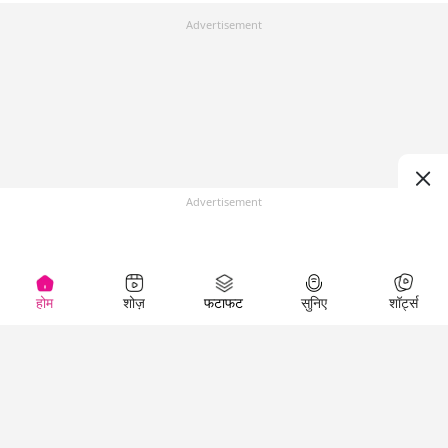
Advertisement
Advertisement
होम
शोज़
फटाफट
सुनिए
शॉर्ट्स
Top Shows
LallanKhas News
Entertainment
News
The Lallantop Show
Hindi Satire & Humor
Duniyadaari
Lallankhas Specials
Guest in the
Breaking News
Entertainment News
Newsroom
Top Political News
Hindi
Netanagri
Hindi
Top stories Cinema