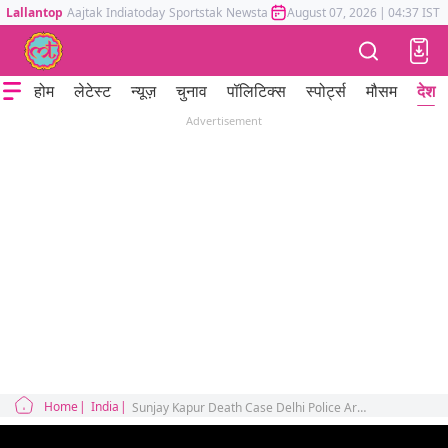
Lallantop
Aajtak
Indiatoday
Sportstak
Newstak
Mumbai Tak
August 07, 2026
Astrotak
|
04:37 IST
होम
लेटेस्ट
न्यूज़
चुनाव
पॉलिटिक्स
स्पोर्ट्स
मौसम
देश
Advertisement
Home
India
Sunjay Kapur Death Case Delhi Police Arrested Neelam Singh Skin Doctor