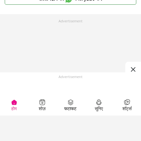
Advertisement
Advertisement
होम
शोज़
फटाफट
सुनिए
शॉर्ट्स
Top Shows
LallanKhas News
Entertainment
News
The Lallantop Show
Hindi Satire & Humor