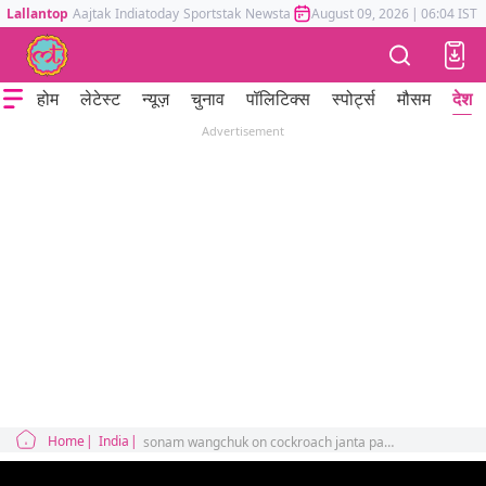
Lallantop
Aajtak
Indiatoday
Sportstak
Newstak
Mumbai Tak
August 09, 2026
Astrotak
|
06:04 IST
होम
लेटेस्ट
न्यूज़
चुनाव
पॉलिटिक्स
स्पोर्ट्स
मौसम
देश
Advertisement
Home
India
sonam wangchuk on cockroach janta party put conditions