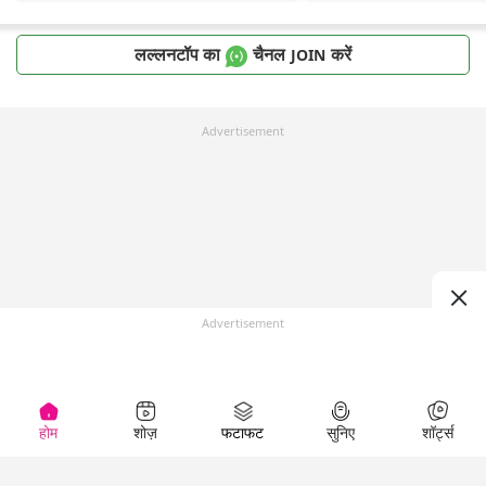
लल्लनटॉप का
चैनल
करें
JOIN
Advertisement
Advertisement
होम
शोज़
फटाफट
सुनिए
शॉर्ट्स