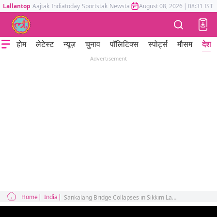
Lallantop
Aajtak
Indiatoday
Sportstak
Newstak
Mumbai Tak
August 08, 2026
Astrotak
|
08:31 IST
होम
लेटेस्ट
न्यूज़
चुनाव
पॉलिटिक्स
स्पोर्ट्स
मौसम
देश
Advertisement
Home
India
Sankalang Bridge Collapses in Sikkim Landslide Kills 3 Soldiers 6 Missing