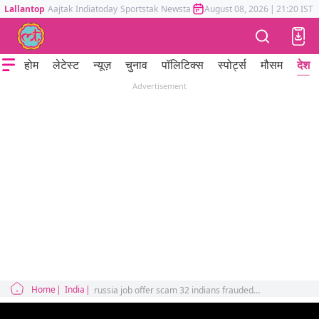
Lallantop
Aajtak
Indiatoday
Sportstak
Newstak
Mumbai Tak
August 08, 2026
Astrotak
|
21:20 IST
होम
लेटेस्ट
न्यूज़
चुनाव
पॉलिटिक्स
स्पोर्ट्स
मौसम
देश
Advertisement
Home
India
russia job offer scam 32 indians frauded passport snatched