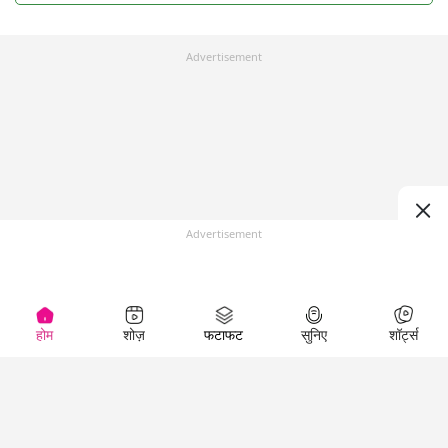
Advertisement
Advertisement
होम
शोज़
फटाफट
सुनिए
शॉर्ट्स
Top Shows
LallanKhas News
Entertainment
News
The Lallantop Show
Hindi Satire & Humor
Duniyadaari
Lallankhas Specials