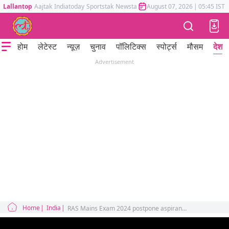
Lallantop
Aajtak
Indiatoday
Sportstak
Newstak
Mumbai Tak
August 07, 2026
Astrotak
|
05:45 IST
होम
लेटेस्ट
न्यूज़
चुनाव
पॉलिटिक्स
स्पोर्ट्स
मौसम
देश
Advertisement
Home
India
RAS Mains Exam 2024 postpone aspirants protest and hunger strike in Jaipur