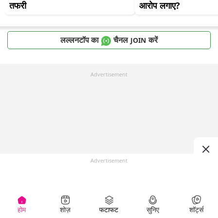
तफरी
आरोप लगाए?
लल्लनटॉप का
चैनल
करें
JOIN
Advertisement
Advertisement
होम
शोज़
फटाफट
सुनिए
शॉर्ट्स