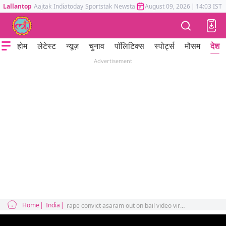
Lallantop
Aajtak
Indiatoday
Sportstak
Newstak
Mumbai Tak
August 09, 2026
Astrotak
|
14:03 IST
होम
लेटेस्ट
न्यूज़
चुनाव
पॉलिटिक्स
स्पोर्ट्स
मौसम
देश
Advertisement
Home
India
rape convict asaram out on bail video viral on social media