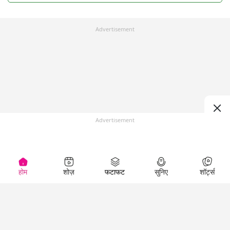
Advertisement
Advertisement
होम
शोज़
फटाफट
सुनिए
शॉर्ट्स
Top Shows
LallanKhas News
Entertainment
News
The Lallantop Show
Hindi Satire & Humor
Duniyadaari
Lallankhas Specials