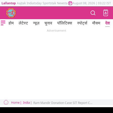
Lallantop
Aajtak
Indiatoday
Sportstak
Newstak
Mumbai Tak
August 08, 2026
Astrotak
|
03:22 IST
होम
लेटेस्ट
न्यूज़
चुनाव
पॉलिटिक्स
स्पोर्ट्स
मौसम
देश
Advertisement
Home
India
Ram Mandir Donation Case SIT Report Champat Rai PMO