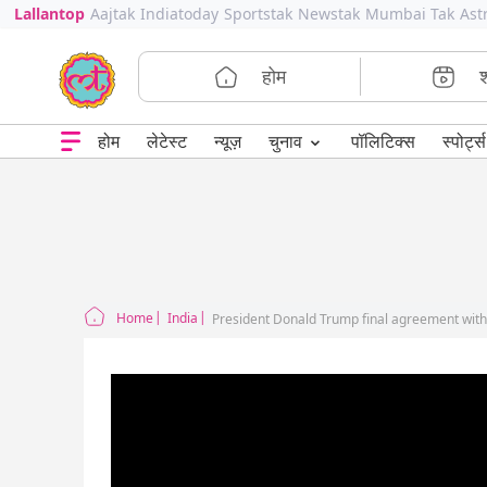
Lallantop
Aajtak
Indiatoday
Sportstak
Newstak
Mumbai Tak
Ast
होम
⌄
चुनाव
होम
लेटेस्ट
न्यूज़
पॉलिटिक्स
स्पोर्ट्स
Home
India
President Donald Trump final agreement with 