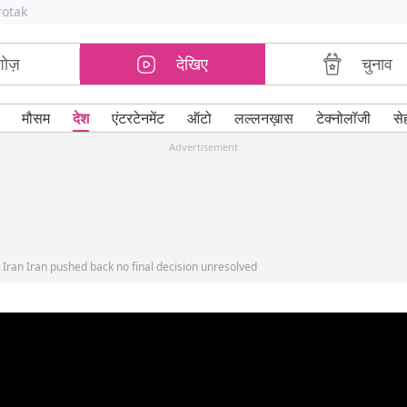
rotak
शोज़
देखिए
चुनाव
मौसम
देश
एंटरटेनमेंट
ऑटो
लल्लनख़ास
टेक्नोलॉजी
से
Advertisement
Iran Iran pushed back no final decision unresolved