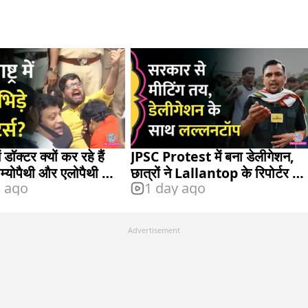
ें डॉक्टर क्यों कर रहे हैं
JPSC Protest में बना डेलीगेशन,
होम्योपैथी और एलोपैथी का
छात्रों ने Lallantop के रिपोर्टर को
s ago
1 day ago
भी बुलाया
Advertisement