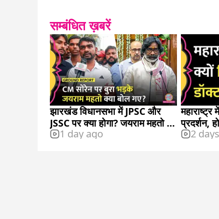
सम्बंधित ख़बरें
झारखंड विधानसभा में JPSC और
महाराष्ट्र म
JSSC पर क्या होगा? जयराम महतो ने
प्रदर्शन, 
1 day ago
2 day
बताया
पूरा विवाद