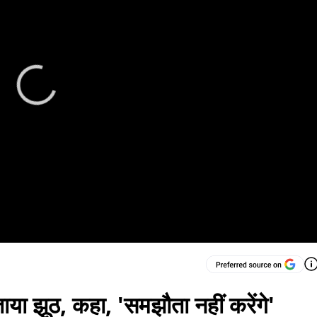
या झूठ, कहा, 'समझौता नहीं करेंगे'