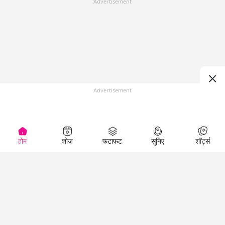
Advertisement
Advertisement
होम
शोज़
फटाफट
सुनिए
शॉर्ट्स
Top Shows
LallanKhas News
Entertainment
News
The Lallantop Show
Hindi Satire & Humor
Duniyadaari
Lallankhas Specials
Guest in the
Breaking News
Entertainment News
Newsroom
Top Political News
Hindi
Netanagri
Hindi
Top stories Cinema
Lallantop Baithki
Top History News
Entertainment Special