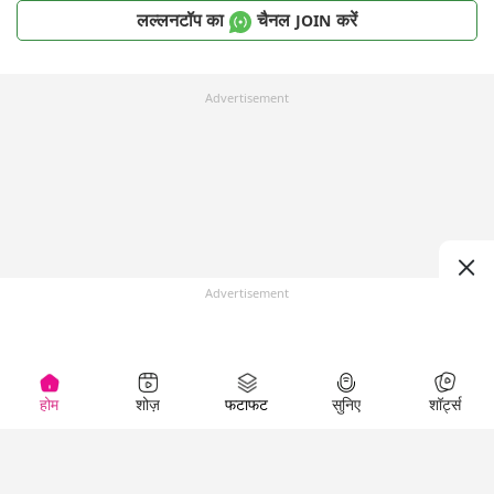
लल्लनटॉप का
चैनल
करें
JOIN
Advertisement
Advertisement
होम
शोज़
फटाफट
सुनिए
शॉर्ट्स
Top Shows
LallanKhas News
Entertainment