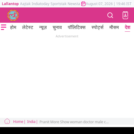
Lallantop
Aajtak
Indiatoday
Sportstak
Newstak
Mumbai Tak
August 07, 2026
Astrotak
|
19:46 IST
होम
लेटेस्ट
न्यूज़
चुनाव
पॉलिटिक्स
स्पोर्ट्स
मौसम
देश
Advertisement
Home
India
Pranit More Show woman doctor male corpses private parts comment controversy