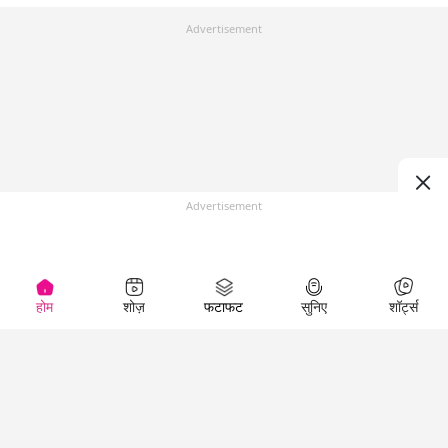
Advertisement
Advertisement
होम
शोज़
फटाफट
सुनिए
शॉर्ट्स
Top Shows
LallanKhas News
Entertainment
News
The Lallantop Show
Hindi Satire & Humor
Duniyadaari
Lallankhas Specials
Guest in the
Breaking News
Entertainment News
Newsroom
Top Political News
Hindi