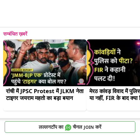
सम्बंधित ख़बरें
रांची में JPSC Protest में JLKM नेता 
मेरठ कांवड़ विवाद में पुलि
टाइगर जयराम महतो का बड़ा बयान
या नहीं, FIR के बाद क्य
लल्लनटॉप का
चैनल
करें
JOIN