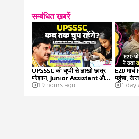
सम्बंधित ख़बरें
UPSSSC की चुप्पी से लाखों छात्र
E20 मार्च
परेशान, Junior Assistant और
पहुंचा, क
19 hours ago
1 day
VDO भर्ती कब आएगी?
ट्रंप पर क