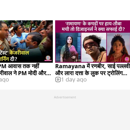
 PM आवास तक नहीं
Ramayana में रणबीर, साई पल्लवी
ेजरीवाल ने PM मोदी और
और लारा दत्ता के लुक पर ट्रोलिंग
 ago
1 day ago
्या आरोप लगाए?
हुई, आया जवाव
Advertisement