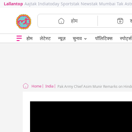
Lallantop
Aajtak
Indiatoday
Sportstak
Newstak
Mumbai Tak
Ast
होम
⌄
चुनाव
होम
लेटेस्ट
न्यूज़
पॉलिटिक्स
स्पोर्ट्स
Home
India
Pak Army Chief Asim Munir Remarks on Hindu