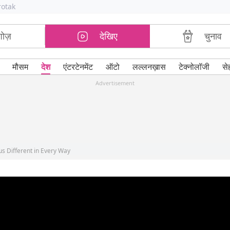
rotak
शोज़
देखिए
चुनाव
मौसम
देश
एंटरटेनमेंट
ऑटो
लल्लनख़ास
टेक्नोलॉजी
से
Advertisement
s Different in Every Way